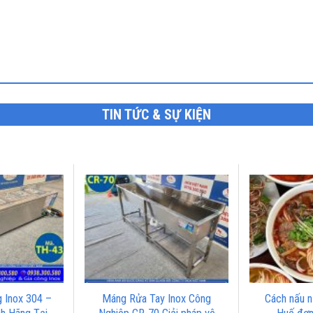
TIN TỨC & SỰ KIỆN
 Inox 304 –
Máng Rửa Tay Inox Công
Cách nấu n