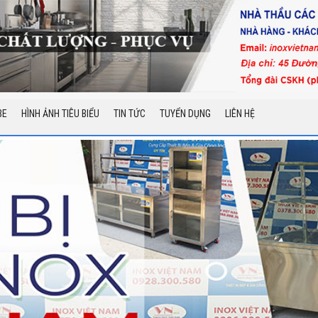
BE
HÌNH ẢNH TIÊU BIỂU
TIN TỨC
TUYỂN DỤNG
LIÊN HỆ