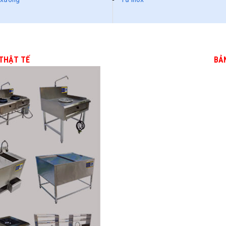
 THẬT TẾ
BẢ