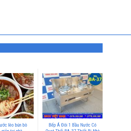
ước lèo bún bò
Bếp Á Đôi 1 Bầu Nước Có