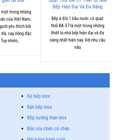
giản tại nhà
Quạt Thổi BA-37 Thiết Bị Nhà
Bếp Hiện Đại Và Đa Năng
à một trong những
Bếp á đôi 1 bầu nước có quạt
ản của Việt Nam,
thổi BA-37 là một trong những
gười yêu thích bởi
thiết bị nhà bếp hiện đại và đa
 đà, cay nồng đặc
năng nhất hiện nay. Với nhu cầu
 Tuy nhiên,
nấu
Kệ bếp inox
Bàn bếp inox
Bếp nướng than inox
Bồn rửa chén có chân
Nồi tráng bánh cuốn