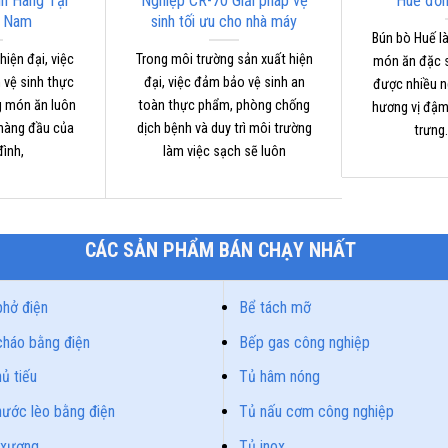
h Hãng Tại
Nghiệp CR-70 Giải pháp vệ
Huế đơn 
t Nam
sinh tối ưu cho nhà máy
Bún bò Huế l
iện đại, việc
Trong môi trường sản xuất hiện
món ăn đặc s
 vệ sinh thực
đại, việc đảm bảo vệ sinh an
được nhiều n
g món ăn luôn
toàn thực phẩm, phòng chống
hương vị đậm
 hàng đầu của
dịch bệnh và duy trì môi trường
trưng.
đình,
làm việc sạch sẽ luôn
CÁC SẢN PHẨM BÁN CHẠY NHẤT
phở điện
Bể tách mỡ
cháo bằng điện
Bếp gas công nghiệp
ủ tiếu
Tủ hâm nóng
nước lèo bằng điện
Tủ nấu cơm công nghiệp
 xương
Tủ inox