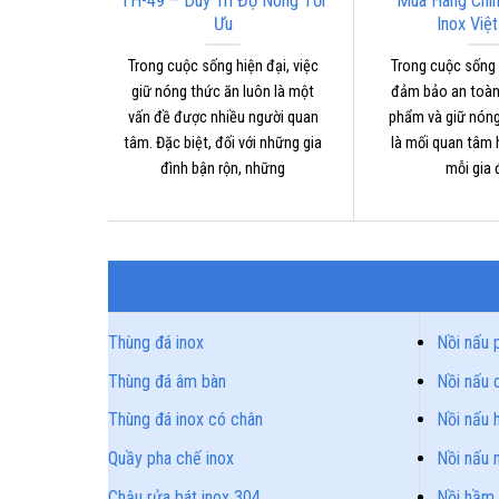
 Rửa BA-
TH-49 – Duy Trì Độ Nóng Tối
Mua Hàng Chín
i Ưu Cho
Ưu
Inox Việ
ghiệp
Trong cuộc sống hiện đại, việc
Trong cuộc sống h
iết bị nhà
giữ nóng thức ăn luôn là một
đảm bảo an toàn
c sử dụng
vấn đề được nhiều người quan
phẩm và giữ nón
ếp ăn của
tâm. Đặc biệt, đối với những gia
là mối quan tâm
ạn, trường
đình bận rộn, những
mỗi gia 
 xí
Thùng đá inox
Nồi nấu 
Thùng đá âm bàn
Nồi nấu 
Thùng đá inox có chân
Nồi nấu h
Quầy pha chế inox
Nồi nấu 
Chậu rửa bát inox 304
Nồi hầm