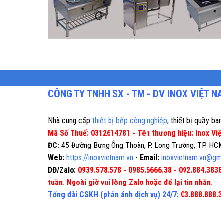
CÔNG TY TNHH SX - TM - DV INOX VIỆT 
Nhà cung cấp
thiết bị bếp công nghiệp
, thiết bị quầy ba
Mã Số Thuế: 0312614781 - Tên thương hiệu: Inox Vi
ĐC:
45 Đường Bưng Ông Thoàn, P. Long Trường, TP. HC
Web:
https://inoxvietnam.vn
-
Email:
inoxvietnam.vn@gm
DĐ/Zalo:
0939.578.578 - 0985.6666.38 - 092.884.3838
tuần. Ngoài giờ vui lòng Zalo hoặc để lại tin nhắn.
Tổng đài CSKH (phản ánh dịch vụ) 24/7:
03.888.888.3