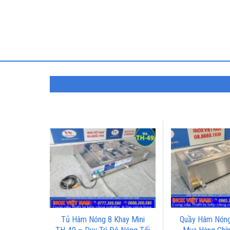
2 Họng
Tủ Hâm Nóng 8 Khay Mini
Quầy Hâm Nóng