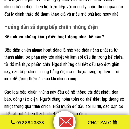
nhúng bằng điện. Liên hệ trực tiếp với công ty hoặc thông qua các
đại lý chính thức để tham khảo giá và mẫu mã phù hợp ngay nhé.
Hướng dẫn sử dụng bếp chiên nhúng điện
Bếp chiên nhúng bằng điện hoạt động như thế nào?
Bếp điện chiên nhúng hoạt động là nhờ vào điện năng phát ra từ
thanh nhiệt, bộ phận này tỏa nhiệt và làm sôi dầu ăn trong bể chứa,
từ đó mà thực phẩm chín. Ngoài những chi tiết cấu tạo đơn giản
này, các bếp chiên nhúng bằng điện còn được trang bị thêm lưới
inox để đựng thức ăn sau khi chiên xong.
Các loại bếp chiên nhúng này đều có hệ thống cài đặt nhiệt, đèn
báo, công tắc điện. Người dùng hoàn toàn có thể thiết lập thông số
nhiệt trong quá trình chiên. Nếu muốn để dầu sôi liu riu, các bạn có
thể tắt bớt 1 bên thanh nhiệt để tiết kiệm điện.
092.884.3838
CHAT ZALO
Với cơ chế hoạt động đơn giản là đốt nóng dầu ăn bằng thanh nhiệt