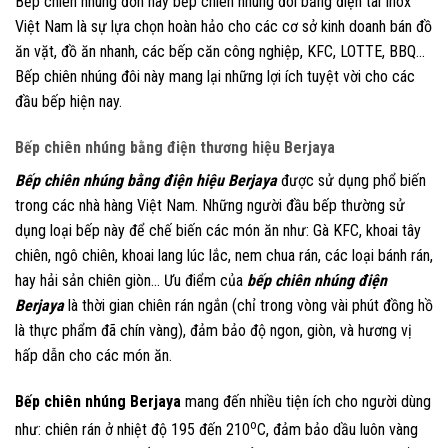
Bếp chiên nhúng đơn hay bếp chiên nhúng đôi bằng điện tai Inox
Việt Nam là sự lựa chọn hoàn hảo cho các cơ sở kinh doanh bán đồ
ăn vặt, đồ ăn nhanh, các bếp căn công nghiệp, KFC, LOTTE, BBQ…
Bếp chiên nhúng đôi này mang lại những lợi ích tuyệt vời cho các
đầu bếp hiện nay.
Bếp chiên nhúng bằng điện thương hiệu Berjaya
Bếp chiên nhúng bằng điện hiệu Berjaya
được sử dụng phổ biến
trong các nhà hàng Việt Nam. Những người đầu bếp thường sử
dụng loại bếp này để chế biến các món ăn như: Gà KFC, khoai tây
chiên, ngô chiên, khoai lang lúc lắc, nem chua rán, các loại bánh rán,
hay hải sản chiên giòn… Ưu điểm của
bếp chiên nhúng điện
Berjaya
là thời gian chiên rán ngắn (chỉ trong vòng vài phút đồng hồ
là thực phẩm đã chín vàng), đảm bảo độ ngon, giòn, và hương vị
hấp dẫn cho các món ăn.
Bếp chiên nhúng Berjaya
mang đến nhiều tiện ích cho người dùng
o
như: chiên rán ở nhiệt độ 195 đến 210
C, đảm bảo dầu luôn vàng