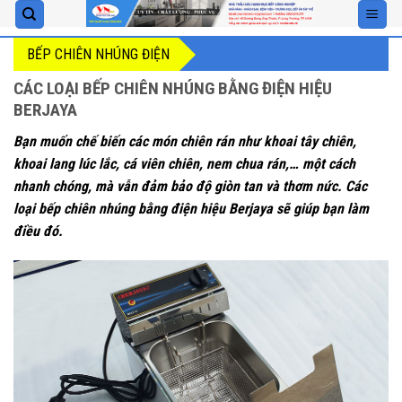
Skip
to
BẾP CHIÊN NHÚNG ĐIỆN
content
CÁC LOẠI BẾP CHIÊN NHÚNG BẰNG ĐIỆN HIỆU
BERJAYA
Bạn muốn chế biến các món chiên rán như khoai tây chiên,
khoai lang lúc lắc, cá viên chiên, nem chua rán,… một cách
nhanh chóng, mà vẫn đảm bảo độ giòn tan và thơm nức. Các
loại bếp chiên nhúng bằng điện hiệu Berjaya sẽ giúp bạn làm
điều đó.