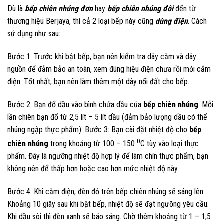
Dù là
bếp chiên nhúng đơn
hay
bếp chiên nhúng đôi
đến từ
thương hiệu Berjaya, thì cả 2 loại bếp này cũng
dùng điện
. Cách
sử dụng như sau:
Bước 1: Trước khi bật bếp, bạn nên kiểm tra dây cắm và dây
nguồn để đảm bảo an toàn, xem đúng hiệu điện chưa rồi mới cắm
điện. Tốt nhất, bạn nên làm thêm một dây nối đất cho bếp.
Bước 2: Bạn đổ dầu vào bình chứa dầu của
bếp chiên nhúng
. Mỗi
lần chiên bạn đổ từ 2,5 lít – 5 lít dầu (đảm bảo lượng dầu có thể
nhúng ngập thực phẩm). Bước 3: Bạn cài đặt nhiệt độ cho
bếp
0
chiên nhúng
trong khoảng từ 100 – 150
C tùy vào loại thực
phẩm. Đây là ngưỡng nhiệt độ hợp lý để làm chín thực phẩm, bạn
không nên để thấp hơn hoặc cao hơn mức nhiệt độ này
Bước 4: Khi cắm điện, đèn đỏ trên bếp chiên nhúng sẽ sáng lên.
Khoảng 10 giây sau khi bật bếp, nhiệt độ sẽ đạt ngưỡng yêu cầu.
Khi dầu sôi thì đèn xanh sẽ báo sáng. Chờ thêm khoảng từ 1 – 1,5