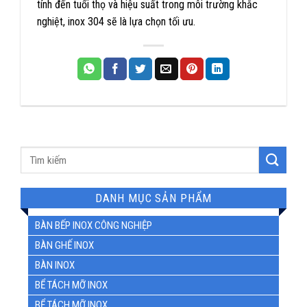
tính đến tuổi thọ và hiệu suất trong môi trường khắc
nghiệt, inox 304 sẽ là lựa chọn tối ưu.
Tìm
kiếm:
DANH MỤC SẢN PHẨM
BÀN BẾP INOX CÔNG NGHIỆP
BÀN GHẾ INOX
BÀN INOX
BỂ TÁCH MỠ INOX
BỂ TÁCH MỠ INOX