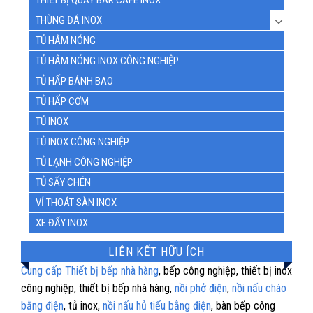
THIẾT BỊ QUẦY BAR CAFE INOX
THÙNG ĐÁ INOX
TỦ HÂM NÓNG
TỦ HÂM NÓNG INOX CÔNG NGHIỆP
TỦ HẤP BÁNH BAO
TỦ HẤP CƠM
TỦ INOX
TỦ INOX CÔNG NGHIỆP
TỦ LẠNH CÔNG NGHIỆP
TỦ SẤY CHÉN
VỈ THOÁT SÀN INOX
XE ĐẨY INOX
LIÊN KẾT HỮU ÍCH
Cung cấp Thiết bị bếp nhà hàng
, bếp công nghiệp, thiết bị inox
công nghiệp, thiết bị bếp nhà hàng,
nồi phở điện
,
nồi nấu cháo
bằng điện
, tủ inox,
nồi nấu hủ tiếu bằng điện
, bàn bếp công