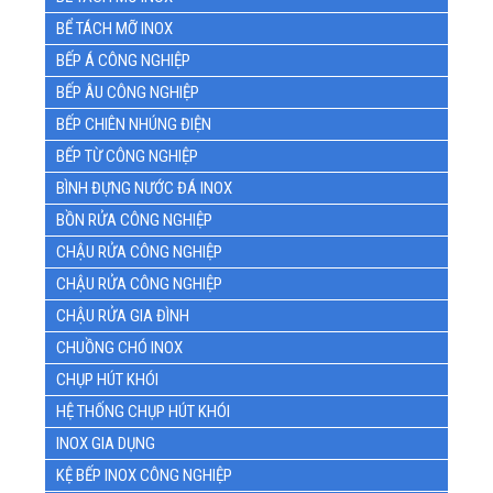
BỂ TÁCH MỠ INOX
BẾP Á CÔNG NGHIỆP
BẾP ÂU CÔNG NGHIỆP
BẾP CHIÊN NHÚNG ĐIỆN
BẾP TỪ CÔNG NGHIỆP
BÌNH ĐỰNG NƯỚC ĐÁ INOX
BỒN RỬA CÔNG NGHIỆP
CHẬU RỬA CÔNG NGHIỆP
CHẬU RỬA CÔNG NGHIỆP
CHẬU RỬA GIA ĐÌNH
CHUỒNG CHÓ INOX
CHỤP HÚT KHÓI
HỆ THỐNG CHỤP HÚT KHÓI
INOX GIA DỤNG
KỆ BẾP INOX CÔNG NGHIỆP