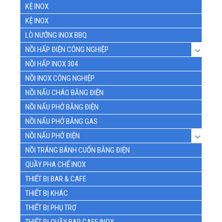
KỆ INOX
KỆ INOX
LÒ NƯỚNG INOX BBQ
NỒI HẤP ĐIỆN CÔNG NGHIỆP
NỒI HẤP INOX 304
NỒI INOX CÔNG NGHIỆP
NỒI NẤU CHÁO BẰNG ĐIỆN
NỒI NẤU PHỞ BẰNG ĐIỆN
NỒI NẤU PHỞ BẰNG GAS
NỒI NẤU PHỞ ĐIỆN
NỒI TRÁNG BÁNH CUỐN BẰNG ĐIỆN
QUẦY PHA CHẾ INOX
THIẾT BỊ BAR & CAFE
THIẾT BỊ KHÁC
THIẾT BỊ PHỤ TRỢ