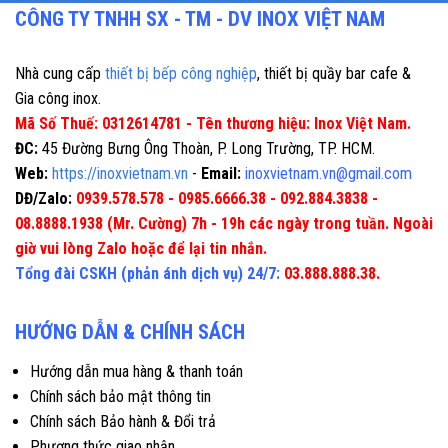
CÔNG TY TNHH SX - TM - DV INOX VIỆT NAM
Nhà cung cấp
thiết bị bếp công nghiệp
, thiết bị quầy bar cafe &
Gia công inox.
Mã Số Thuế: 0312614781 - Tên thương hiệu: Inox Việt Nam.
ĐC:
45 Đường Bưng Ông Thoàn, P. Long Trường, TP. HCM.
Web:
https://inoxvietnam.vn
-
Email:
inoxvietnam.vn@gmail.com
DĐ/Zalo:
0939.578.578 - 0985.6666.38 - 092.884.3838 -
08.8888.1938 (Mr. Cường) 7h - 19h các ngày trong tuần. Ngoài
giờ vui lòng Zalo hoặc để lại tin nhắn.
Tổng đài CSKH (phản ánh dịch vụ) 24/7:
03.888.888.38.
HƯỚNG DẪN & CHÍNH SÁCH
Hướng dẫn mua hàng & thanh toán
Chính sách bảo mật thông tin
Chính sách Bảo hành & Đổi trả
Phương thức giao nhận