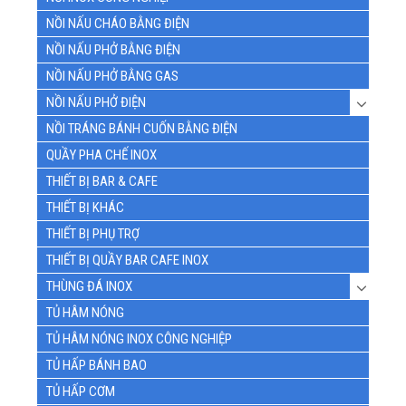
NỒI NẤU CHÁO BẰNG ĐIỆN
NỒI NẤU PHỞ BẰNG ĐIỆN
NỒI NẤU PHỞ BẰNG GAS
NỒI NẤU PHỞ ĐIỆN
NỒI TRÁNG BÁNH CUỐN BẰNG ĐIỆN
QUẦY PHA CHẾ INOX
THIẾT BỊ BAR & CAFE
THIẾT BỊ KHÁC
THIẾT BỊ PHỤ TRỢ
THIẾT BỊ QUẦY BAR CAFE INOX
THÙNG ĐÁ INOX
TỦ HÂM NÓNG
TỦ HÂM NÓNG INOX CÔNG NGHIỆP
TỦ HẤP BÁNH BAO
TỦ HẤP CƠM