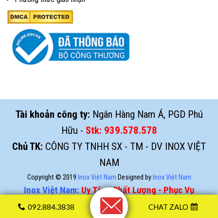
Tài khoản công ty:
Ngân Hàng Nam Á, PGD Phú
Hữu -
Stk:
939.578.578
Chủ TK:
CÔNG TY TNHH SX - TM - DV INOX VIỆT
NAM
Copyright © 2019
Inox Việt Nam
Designed by
Inox Việt Nam
Inox Việt Nam:
Uy Tín - Chất Lượng - Phục Vụ
092.884.3838
CHAT ZALO