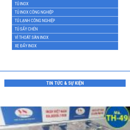
TỦ INOX
TỦ INOX CÔNG NGHIỆP
TỦ LẠNH CÔNG NGHIỆP
TỦ SẤY CHÉN
VỈ THOÁT SÀN INOX
XE ĐẨY INOX
TIN TỨC & SỰ KIỆN