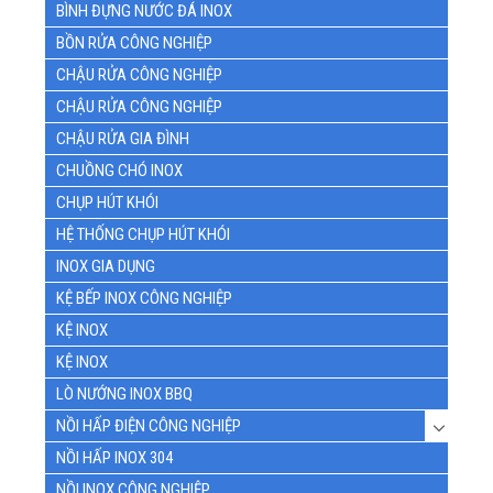
BÌNH ĐỰNG NƯỚC ĐÁ INOX
BỒN RỬA CÔNG NGHIỆP
CHẬU RỬA CÔNG NGHIỆP
CHẬU RỬA CÔNG NGHIỆP
CHẬU RỬA GIA ĐÌNH
CHUỒNG CHÓ INOX
CHỤP HÚT KHÓI
HỆ THỐNG CHỤP HÚT KHÓI
INOX GIA DỤNG
KỆ BẾP INOX CÔNG NGHIỆP
KỆ INOX
KỆ INOX
LÒ NƯỚNG INOX BBQ
NỒI HẤP ĐIỆN CÔNG NGHIỆP
NỒI HẤP INOX 304
NỒI INOX CÔNG NGHIỆP