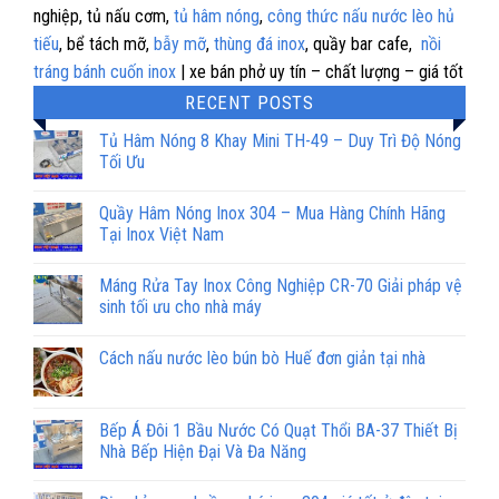
nghiệp, tủ nấu cơm,
tủ hâm nóng
,
công thức nấu nước lèo hủ
tiếu
, bể tách mỡ,
bẫy mỡ
,
thùng đá inox
, quầy bar cafe,
nồi
tráng bánh cuốn inox
| xe bán phở uy tín – chất lượng – giá tốt
RECENT POSTS
Tủ Hâm Nóng 8 Khay Mini TH-49 – Duy Trì Độ Nóng
Tối Ưu
Quầy Hâm Nóng Inox 304 – Mua Hàng Chính Hãng
Tại Inox Việt Nam
Máng Rửa Tay Inox Công Nghiệp CR-70 Giải pháp vệ
sinh tối ưu cho nhà máy
Cách nấu nước lèo bún bò Huế đơn giản tại nhà
Bếp Á Đôi 1 Bầu Nước Có Quạt Thổi BA-37 Thiết Bị
Nhà Bếp Hiện Đại Và Đa Năng