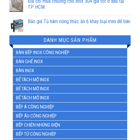
Địa chỉ mua chuồng chó inox 304 giá tốt ở đâu tại
TP HCM
Báo giá Tủ hâm nóng thức ăn 6 khay loại mini để bàn
DANH MỤC SẢN PHẨM
BÀN BẾP INOX CÔNG NGHIỆP
BÀN GHẾ INOX
BÀN INOX
BỂ TÁCH MỠ INOX
BỂ TÁCH MỠ INOX
BỂ TÁCH MỠ INOX
BẾP Á CÔNG NGHIỆP
BẾP ÂU CÔNG NGHIỆP
BẾP CHIÊN NHÚNG ĐIỆN
BẾP TỪ CÔNG NGHIỆP