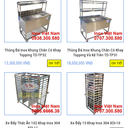
Thùng Đá Inox Khung Chân Có Khay
Thùng Đá Inox Khung Chân Có Khay
Topping TD-TP32
Topping Và Kệ Trên TD-TP31
13,500,000
VNĐ
18,000,000
VNĐ
CHI TIẾT
CHI TIẾT
Xe Đẩy Thức Ăn 102 Khay Inox 304
Xe Đẩy 15 Khay Inox 304 XDI-10
XDI-11