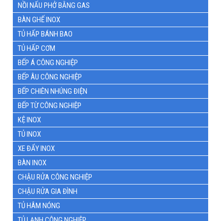
NỒI NẤU PHỞ BẰNG GAS
BÀN GHẾ INOX
TỦ HẤP BÁNH BAO
TỦ HẤP CƠM
BẾP Á CÔNG NGHIỆP
BẾP ÂU CÔNG NGHIỆP
BẾP CHIÊN NHÚNG ĐIỆN
BẾP TỪ CÔNG NGHIỆP
KỆ INOX
TỦ INOX
XE ĐẨY INOX
BÀN INOX
CHẬU RỬA CÔNG NGHIỆP
CHẬU RỬA GIA ĐÌNH
TỦ HÂM NÓNG
TỦ LẠNH CÔNG NGHIỆP