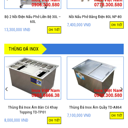
Bộ 2 Nồi Điện Nấu Phở Liền Bệ 30L –
Nồi Nấu Phở Bằng Điện 80L NP-80
60L
7,400,000
VNĐ
CHI TIẾT
13,300,000
VNĐ
CHI TIẾT
THÙNG ĐÁ INOX
Thùng Đá Inox Âm Bàn Có Khay
Thùng Đá Inox Âm Quầy TD-A864
Topping TD-TP01
7,100,000
VNĐ
CHI TIẾT
8,000,000
VNĐ
CHI TIẾT