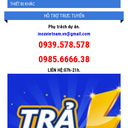
THIẾT BỊ KHÁC
HỖ TRỢ TRỰC TUYẾN
Phụ trách dự án.
inoxvietnam.vn@gmail.com
0939.578.578
0985.6666.38
LIÊN HỆ:07h-21h.