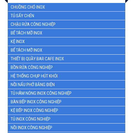
CHUỒNG CHÓ INOX
TỦ SẤY CHÉN
CHẬU RỬA CÔNG NGHIỆP
BỂ TÁCH MỠ INOX
KỆ INOX
BỂ TÁCH MỠ INOX
THIẾT BỊ QUẦY BAR CAFE INOX
BỒN RỬA CÔNG NGHIỆP
HỆ THỐNG CHỤP HÚT KHÓI
NỒI NẤU PHỞ BẰNG ĐIỆN
TỦ HÂM NÓNG INOX CÔNG NGHIỆP
BÀN BẾP INOX CÔNG NGHIỆP
KỆ BẾP INOX CÔNG NGHIỆP
TỦ INOX CÔNG NGHIỆP
NỒI INOX CÔNG NGHIỆP