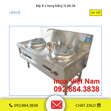
Bếp Á 2 Họng Kiềng Tô BA-38
LIÊN HỆ
CHI TIẾT
Bếp Á Đôi 1 Bầu Nước Có Quạt Thổi BA-37
092.884.3838
CHAT ZALO
LIÊN HỆ
CHI TIẾT