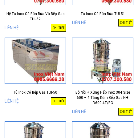
Hệ Tủ Inox Có Bồn Rửa Và Bếp Gas
Tủ Inox Có Bồn Rửa TUI-51
TUI-52
LIÊN HỆ
CHI TIẾT
LIÊN HỆ
CHI TIẾT
Tủ Inox Có Bếp Gas TUI-50
Bộ Nồi + Xửng Hấp Inox 304 Size
600 – 4 Tầng Kèm Bếp Gas NH-
LIÊN HỆ
CHI TIẾT
D600-4T/BG
LIÊN HỆ
CHI TIẾT