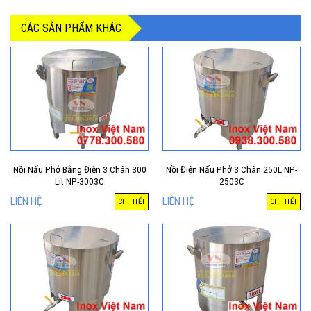
CÁC SẢN PHẨM KHÁC
Nồi Nấu Phở Bằng Điện 3 Chân 300
Nồi Điện Nấu Phở 3 Chân 250L NP-
Lít NP-3003C
2503C
LIÊN HỆ
LIÊN HỆ
CHI TIẾT
CHI TIẾT