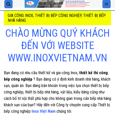
Skip
to
GIA CÔNG INOX, THIẾT BỊ BẾP CÔNG NGHIỆP, THIẾT BỊ BẾP
content
NHÀ HÀNG
CHÀO MỪNG QUÝ KHÁCH
ĐẾN VỚI WEBSITE
WWW.INOXVIETNAM.VN
Bạn đang có nhu cầu thiết kế và gia công Inox,
thiết kế thi công
bếp công nghiệp
? Bạn đang có ý định kinh doanh nhà hàng, khách
sạn, quán ăn. Bạn đang băn khoăn trong việc lựa chọn thiết bị bếp
công nghiệp, thiết bị bếp nhà hàng, vật liệu, kiểu dáng cũng như
cách bố trí nội thất phù hợp cho không gian trong căn bếp nhà hàng
khách sạn của bạn? Hãy đến với Công ty chuyên cung cấp Thiết bị
bếp công nghiệp
Inox Việt Nam
chúng tôi.