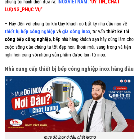
chúng tôi hãnh diện đưa ra:
INOXVIETNAM
:
“UY TÍN_CHẤT
LƯỢNG_PHỤC VỤ”
– Hãy đến với chúng tôi khi Quý khách có bất kỳ nhu cầu nào về
thiết bị bếp công nghiệp
và
gia công inox
, tư vấn
thiết kế thi
công bếp công nghiệp
, bếp nhà hàng khách sạn hãy cùng làm cho
cuộc sống của chúng ta tốt đẹp hơn, thoải mái, sang trọng và tiện
nghi hơn cùng với những sản phẩm được làm từ inox.
Nhà cung cấp thiết bị bếp công nghiệp inox hàng đầu
mua đồ inox ở đâu chất lượng