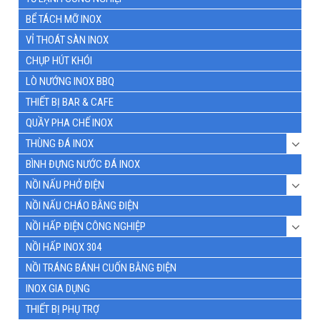
BỂ TÁCH MỠ INOX
VỈ THOÁT SÀN INOX
CHỤP HÚT KHÓI
LÒ NƯỚNG INOX BBQ
THIẾT BỊ BAR & CAFE
QUẦY PHA CHẾ INOX
THÙNG ĐÁ INOX
BÌNH ĐỰNG NƯỚC ĐÁ INOX
NỒI NẤU PHỞ ĐIỆN
NỒI NẤU CHÁO BẰNG ĐIỆN
NỒI HẤP ĐIỆN CÔNG NGHIỆP
NỒI HẤP INOX 304
NỒI TRÁNG BÁNH CUỐN BẰNG ĐIỆN
INOX GIA DỤNG
THIẾT BỊ PHỤ TRỢ