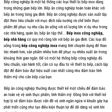
Bếp công nghiệp là một hệ thống các
loại
thiết bị bếp inox dùng
trong những gian bếp lớn. Bếp ăn công nghiệp hoàn toàn khác với
bếp ăn trong từng gia đình. Bếp ăn công nghiệp được sản xuất lắp
đặt theo tiêu chuẩn với mục đích nấu nướng và chế biến thực
phẩm để phục vụ nhu cầu ăn uống với số lượng lớn ví dụ như trong
các nhà hàng, quán ăn, bếp ăn tập thể….
Bếp inox công nghiệp,
bếp nhà hàng
có quy mô rộng lớn với bếp ăn gia đình. Các loại đồ
uống trong
bếp công nghiệp inox
mang tính chuyên dụng để thao
tác nhanh hơn, sản phẩm nhiều hơn để phục vụ nhiều suất ăn trong
khoảng thời gian ngắn. Để có một hệ thống bếp công nghiệp đủ
tiêu chuẩn, vận hành tốt, cần có sự đầu từ về thiết bị bếp, cách lắp
đặt để đảm bảo đạt hiệu suất cao nhất cũng như đảm bảo tính
thẩm mỹ cho căn bếp của bạn.
Bếp ăn công nghiệp thường được thiết kế một chiều để đảm bảo
an toàn vệ vệ sinh thực phẩm, tính thẩm mỹ. Đồng thời với thiết kế
hợp lý sẽ đảm bảo được vấn đề vệ sinh ngăn ngừa vi khuẩn gây hại
phát triển cũng như tạo điều kiện thuận lợi để dễ dàng vệ sinh khi