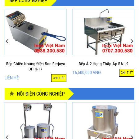
BẾP CÔNG NGHIỆP
Bếp Chiên Nhúng Điện Đơn Berjaya
Bếp Á 2 Họng Thấp Áp BA-19
DF13-17
16,500,000
VNĐ
CHI TIẾT
LIÊN HỆ
CHI TIẾT
NỒI ĐIỆN CÔNG NGHIỆP