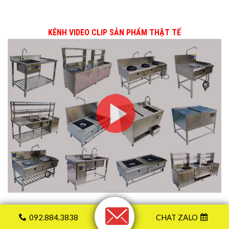
KÊNH VIDEO CLIP SẢN PHẨM THẬT TẾ
092.884.3838
CHAT ZALO