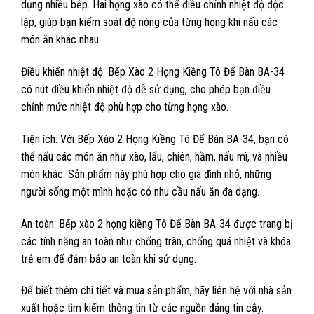
dụng nhiều bếp. Hai họng xào có thể điều chỉnh nhiệt độ độc
lập, giúp bạn kiểm soát độ nóng của từng họng khi nấu các
món ăn khác nhau.
Điều khiển nhiệt độ: Bếp Xào 2 Họng Kiềng Tô Để Bàn BA-34
có nút điều khiển nhiệt độ dễ sử dụng, cho phép bạn điều
chỉnh mức nhiệt độ phù hợp cho từng họng xào.
Tiện ích: Với Bếp Xào 2 Họng Kiềng Tô Để Bàn BA-34, bạn có
thể nấu các món ăn như xào, lẩu, chiên, hầm, nấu mì, và nhiều
món khác. Sản phẩm này phù hợp cho gia đình nhỏ, những
người sống một mình hoặc có nhu cầu nấu ăn đa dạng.
An toàn: Bếp xào 2 họng kiềng Tô Để Bàn BA-34 được trang bị
các tính năng an toàn như chống tràn, chống quá nhiệt và khóa
trẻ em để đảm bảo an toàn khi sử dụng.
Để biết thêm chi tiết và mua sản phẩm, hãy liên hệ với nhà sản
xuất hoặc tìm kiếm thông tin từ các nguồn đáng tin cậy.