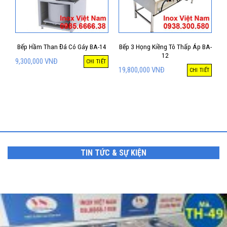
Bếp Hầm Than Đá Có Gáy BA-14
Bếp 3 Họng Kiềng Tô Thấp Áp BA-
12
9,300,000
VNĐ
CHI TIẾT
19,800,000
VNĐ
CHI TIẾT
TIN TỨC & SỰ KIỆN