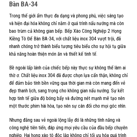
Bàn BA-34
Trong thế giới ẩm thực đa dạng và phong phú, việc sáng tạo
và hiện đại hóa không chỉ nằm ở quá trình nấu nướng mà còn
bao trùm cả không gian bếp. Bếp Xào Công Nghiệp 2 Họng
Kiềng Tô Để Bàn BA-34, với chất liệu inox 304 vượt trội, đã
nhanh chóng trở thành biểu tượng tiêu biểu cho sự hội tụ giữa
khả năng hoàn thiện món ăn và thiết kế tinh tế.
Bề ngoài lấp lánh của chiếc bếp này thực sự không thể làm ai
thờ ơ. Chất liệu inox 304 đã được chọn lựa cẩn thận, không chỉ
để đảm bảo tính bền vững qua thời gian mà còn mang đến vẻ
đẹp thanh lịch, sang trọng cho không gian nấu nướng. Sự kết
hợp tinh tế giữa độ bóng bẩy và đường nét mạnh mẽ tạo nên
một thước phim hài hòa, tạo nên sự cân đối cho mọi góc nhìn.
Nhưng đằng sau vẻ ngoài lộng lẫy đó là những tính năng và
công nghệ tiên tiến, đáp ứng mọi yêu cầu của đầu bếp chuyên
nghiệp. Hai họng xào tô độc lập không chỉ tối ưu hóa quá trình