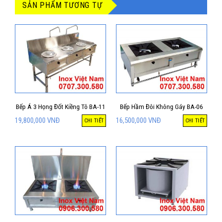
SẢN PHẨM TƯƠNG TỰ
Bếp Á 3 Họng Đốt Kiềng Tô BA-11
Bếp Hầm Đôi Không Gáy BA-06
19,800,000
VNĐ
16,500,000
VNĐ
CHI TIẾT
CHI TIẾT