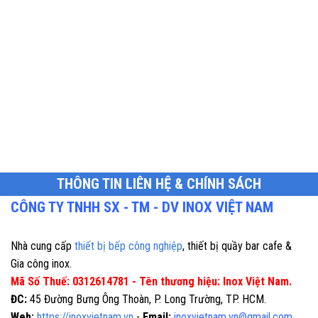
THÔNG TIN LIÊN HỆ & CHÍNH SÁCH
CÔNG TY TNHH SX - TM - DV INOX VIỆT NAM
Nhà cung cấp
thiết bị bếp công nghiệp
, thiết bị quầy bar cafe &
Gia công inox.
Mã Số Thuế: 0312614781 - Tên thương hiệu: Inox Việt Nam.
ĐC:
45 Đường Bưng Ông Thoàn, P. Long Trường, TP. HCM.
Web:
https://inoxvietnam.vn
-
Email:
inoxvietnam.vn@gmail.com