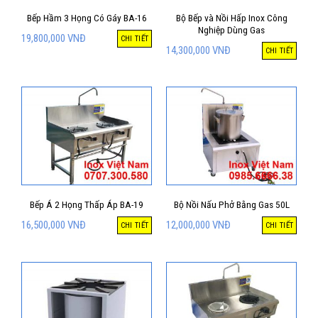
Bếp Hầm 3 Họng Có Gáy BA-16
Bộ Bếp và Nồi Hấp Inox Công
Nghiệp Dùng Gas
19,800,000
VNĐ
CHI TIẾT
14,300,000
VNĐ
CHI TIẾT
Bếp Á 2 Họng Thấp Áp BA-19
Bộ Nồi Nấu Phở Bằng Gas 50L
16,500,000
VNĐ
12,000,000
VNĐ
CHI TIẾT
CHI TIẾT