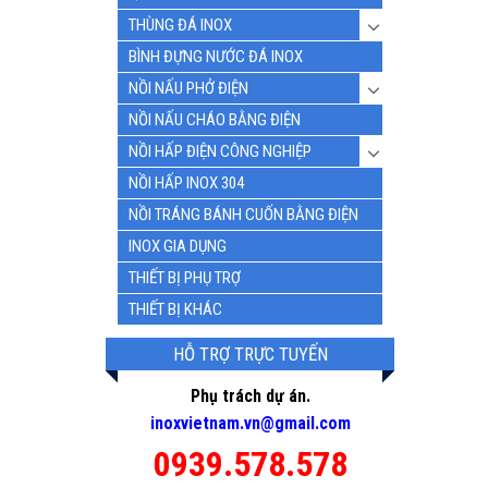
THÙNG ĐÁ INOX
BÌNH ĐỰNG NƯỚC ĐÁ INOX
NỒI NẤU PHỞ ĐIỆN
NỒI NẤU CHÁO BẰNG ĐIỆN
NỒI HẤP ĐIỆN CÔNG NGHIỆP
NỒI HẤP INOX 304
NỒI TRÁNG BÁNH CUỐN BẰNG ĐIỆN
INOX GIA DỤNG
THIẾT BỊ PHỤ TRỢ
THIẾT BỊ KHÁC
HỖ TRỢ TRỰC TUYẾN
Phụ trách dự án.
inoxvietnam.vn@gmail.com
0939.578.578