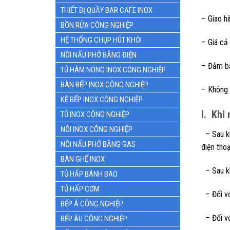
THIẾT BỊ QUẦY BAR CAFE INOX
– Giao h
BỒN RỬA CÔNG NGHIỆP
HỆ THỐNG CHỤP HÚT KHÓI
– Giá cả 
NỒI NẤU PHỞ BẰNG ĐIỆN
– Đảm bả
TỦ HÂM NÓNG INOX CÔNG NGHIỆP
BÀN BẾP INOX CÔNG NGHIỆP
– Không 
KỆ BẾP INOX CÔNG NGHIỆP
I. Khi
TỦ INOX CÔNG NGHIỆP
NỒI INOX CÔNG NGHIỆP
– Sau kh
NỒI NẤU PHỞ BẰNG GAS
điện tho
BÀN GHẾ INOX
– Sau kh
TỦ HẤP BÁNH BAO
TỦ HẤP CƠM
– Đối vớ
BẾP Á CÔNG NGHIỆP
– Đối vớ
BẾP ÂU CÔNG NGHIỆP