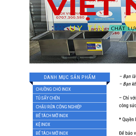
– Bạn là
DANH MỤC SẢN PHẨM
– Bạn kh
CHUỒNG CHÓ INOX
– Chỉ với
TỦ SẤY CHÉN
công sức,
CHẬU RỬA CÔNG NGHIỆP
BỂ TÁCH MỠ INOX
* Quyền 
KỆ INOX
Để bảo v
BỂ TÁCH MỠ INOX