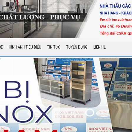
BE
HÌNH ẢNH TIÊU BIỂU
TIN TỨC
TUYỂN DỤNG
LIÊN HỆ