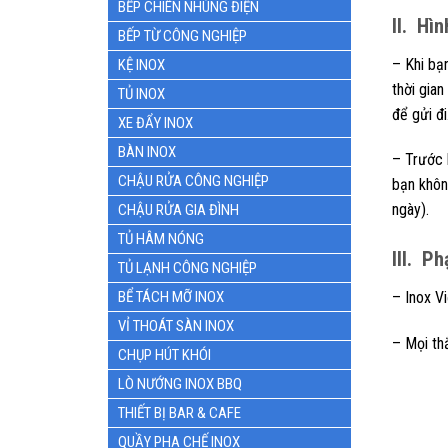
BẾP CHIÊN NHÚNG ĐIỆN
II. Hì
BẾP TỪ CÔNG NGHIỆP
– Khi bạ
KỆ INOX
thời gian
TỦ INOX
để gửi đi
XE ĐẨY INOX
BÀN INOX
– Trước 
CHẬU RỬA CÔNG NGHIỆP
bạn khôn
ngày).
CHẬU RỬA GIA ĐÌNH
TỦ HÂM NÓNG
III. P
TỦ LẠNH CÔNG NGHIỆP
BỂ TÁCH MỠ INOX
– Inox V
VỈ THOÁT SÀN INOX
– Mọi th
CHỤP HÚT KHÓI
LÒ NƯỚNG INOX BBQ
THIẾT BỊ BAR & CAFE
QUẦY PHA CHẾ INOX