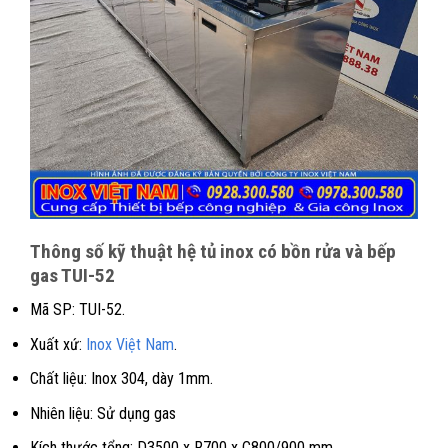
Thông số kỹ thuật hệ tủ inox có bồn rửa và bếp
gas TUI-52
Mã SP: TUI-52.
Xuất xứ:
Inox Việt Nam
.
Chất liệu: Inox 304, dày 1mm.
Nhiên liệu: Sử dụng gas
Kích thước tổng: D3500 x R700 x C800/900 mm.