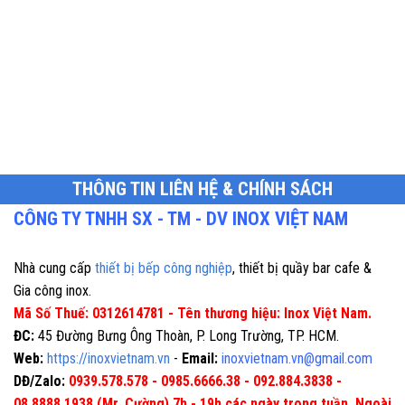
THÔNG TIN LIÊN HỆ & CHÍNH SÁCH
CÔNG TY TNHH SX - TM - DV INOX VIỆT NAM
Nhà cung cấp
thiết bị bếp công nghiệp
, thiết bị quầy bar cafe &
Gia công inox.
Mã Số Thuế: 0312614781 - Tên thương hiệu: Inox Việt Nam.
ĐC:
45 Đường Bưng Ông Thoàn, P. Long Trường, TP. HCM.
Web:
https://inoxvietnam.vn
-
Email:
inoxvietnam.vn@gmail.com
DĐ/Zalo:
0939.578.578 - 0985.6666.38 - 092.884.3838 -
08.8888.1938 (Mr. Cường) 7h - 19h các ngày trong tuần. Ngoài