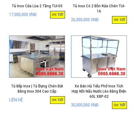
Tủ Inox Cửa Lùa 2 Tầng TUI-05
Tủ Inox Có 2 Bồn Rửa Chén TUI-
16
17,000,000
VNĐ
CHI TIẾT
26,000,000
VNĐ
CHI TIẾT
Tủ Bếp Inox | Tủ Đựng Chén Bát
Xe Bán Hủ Tiếu Phở Inox Tích
Bằng Inox 304 Cao Cấp
Hợp Nồi Nấu Nước Lèo Bằng Điện
60L XBP-02
LIÊN HỆ
CHI TIẾT
30,000,000
VNĐ
CHI TIẾT