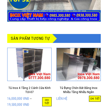
SẢN PHẨM TƯƠNG TỰ
Tủ Inox 4 Tầng 2 Cánh Cửa Kính
Tủ Đựng Chén Bát Bằng Inox
TUI-07
Nhiều Tầng Nhiều Ngăn
16,000,000
VNĐ
LIÊN HỆ
–
CHI TIẾT
CHI
TIẾT
19,500,000
VNĐ