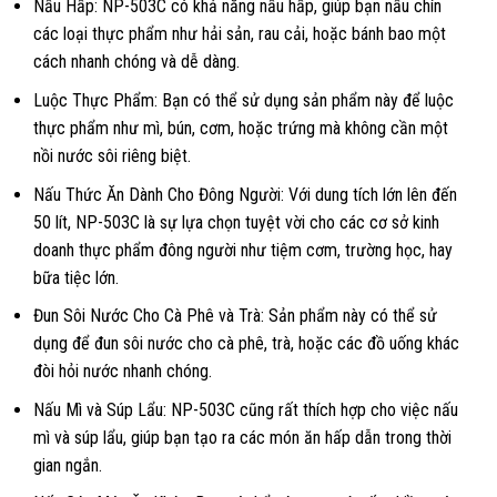
Nấu Hấp: NP-503C có khả năng nấu hấp, giúp bạn nấu chín
các loại thực phẩm như hải sản, rau cải, hoặc bánh bao một
cách nhanh chóng và dễ dàng.
Luộc Thực Phẩm: Bạn có thể sử dụng sản phẩm này để luộc
thực phẩm như mì, bún, cơm, hoặc trứng mà không cần một
nồi nước sôi riêng biệt.
Nấu Thức Ăn Dành Cho Đông Người: Với dung tích lớn lên đến
50 lít, NP-503C là sự lựa chọn tuyệt vời cho các cơ sở kinh
doanh thực phẩm đông người như tiệm cơm, trường học, hay
bữa tiệc lớn.
Đun Sôi Nước Cho Cà Phê và Trà: Sản phẩm này có thể sử
dụng để đun sôi nước cho cà phê, trà, hoặc các đồ uống khác
đòi hỏi nước nhanh chóng.
Nấu Mì và Súp Lẩu: NP-503C cũng rất thích hợp cho việc nấu
mì và súp lẩu, giúp bạn tạo ra các món ăn hấp dẫn trong thời
gian ngắn.