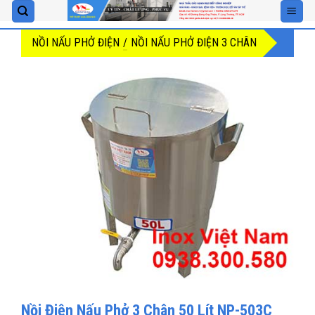
Skip
to
NỒI NẤU PHỞ ĐIỆN
/
NỒI NẤU PHỞ ĐIỆN 3 CHÂN
content
Nồi Điện Nấu Phở 3 Chân 50 Lít NP-503C