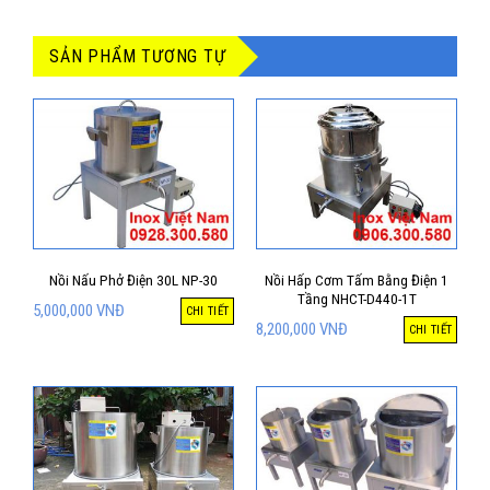
SẢN PHẨM TƯƠNG TỰ
Nồi Nấu Phở Điện 30L NP-30
Nồi Hấp Cơm Tấm Bằng Điện 1
Tầng NHCT-D440-1T
5,000,000
VNĐ
CHI TIẾT
8,200,000
VNĐ
CHI TIẾT