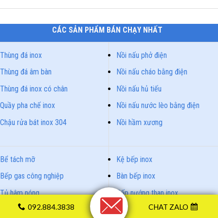
CÁC SẢN PHẨM BÁN CHẠY NHẤT
Thùng đá inox
Nồi nấu phở điện
Thùng đá âm bàn
Nồi nấu cháo bằng điện
Thùng đá inox có chân
Nồi nấu hủ tiếu
Quầy pha chế inox
Nồi nấu nước lèo bằng điện
Chậu rửa bát inox 304
Nồi hầm xương
Bể tách mỡ
Kệ bếp inox
Bếp gas công nghiệp
Bàn bếp inox
Tủ hâm nóng
Bếp nướng than inox
092.884.3838
CHAT ZALO
Tủ nấu cơm công nghiệp
Bồn rửa chén có chân