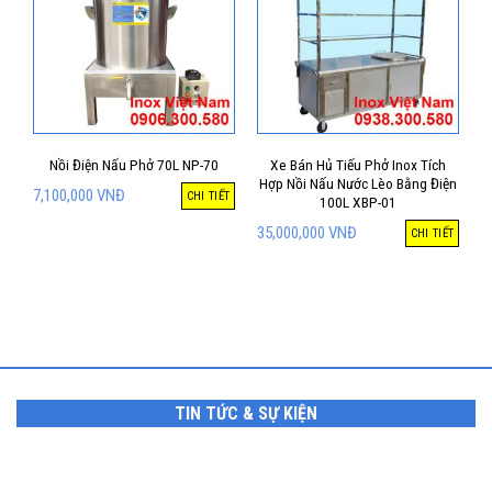
Nồi Điện Nấu Phở 70L NP-70
Xe Bán Hủ Tiếu Phở Inox Tích
Hợp Nồi Nấu Nước Lèo Bằng Điện
7,100,000
VNĐ
CHI TIẾT
100L XBP-01
35,000,000
VNĐ
CHI TIẾT
TIN TỨC & SỰ KIỆN