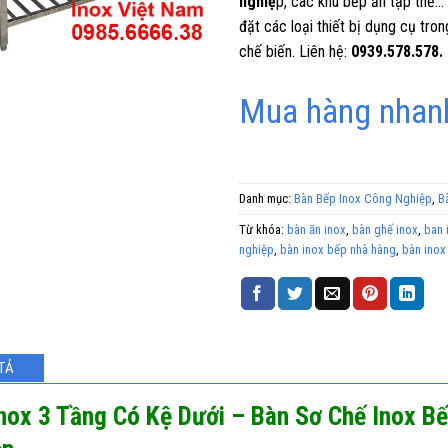
nghiệ
p, các khu bếp ăn tập thể…
đặt các loại thiết bị dụng cụ tr
chế biến. Liên hệ:
0939.578.578.
Mua hàng nhanh
Danh mục:
Bàn Bếp Inox Công Nghiệp
,
B
Từ khóa:
bàn ăn inox
,
bàn ghế inox
,
ban 
nghiệp
,
bàn inox bếp nhà hàng
,
bàn inox
TẢ
nox 3 Tầng Có Kệ Dưới – Bàn Sơ Chế Inox B