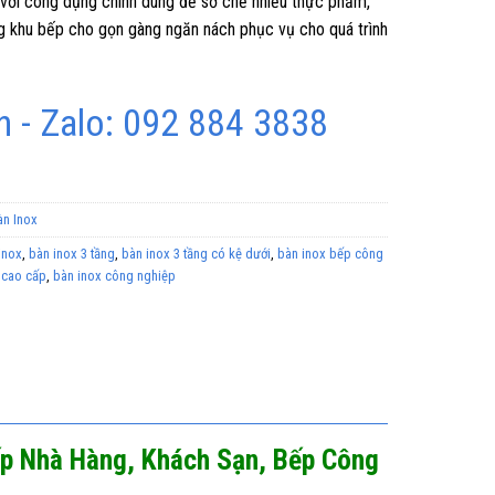
 với công dụng chính dùng để sơ chế nhiều thực phẩm,
ong khu bếp cho gọn gàng ngăn nách phục vụ cho quá trình
 - Zalo: 092 884 3838
àn Inox
inox
,
bàn inox 3 tầng
,
bàn inox 3 tầng có kệ dưới
,
bàn inox bếp công
 cao cấp
,
bàn inox công nghiệp
ếp Nhà Hàng, Khách Sạn, Bếp Công