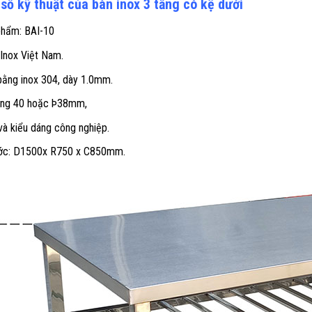
số kỹ thuật của bàn inox 3 tầng có kệ dưới
phẩm: BAI-10
 Inox Việt Nam.
 bằng inox 304, dày 1.0mm.
ông 40 hoặc Þ38mm,
và kiểu dáng công nghiệp.
ước: D1500x R750 x C850mm.