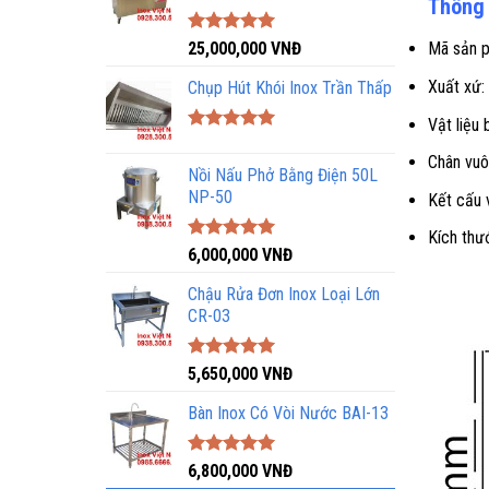
Thông 
Được xếp
25,000,000
VNĐ
Mã sản 
hạng
5.00
5 sao
Xuất xứ:
Chụp Hút Khói Inox Trần Thấp
Vật liệu
Được xếp
hạng
5.00
Chân vu
Nồi Nấu Phở Bằng Điện 50L
5 sao
NP-50
Kết cấu 
Kích th
Được xếp
6,000,000
VNĐ
hạng
5.00
5 sao
Chậu Rửa Đơn Inox Loại Lớn
CR-03
Được xếp
5,650,000
VNĐ
hạng
5.00
5 sao
Bàn Inox Có Vòi Nước BAI-13
Được xếp
6,800,000
VNĐ
hạng
5.00