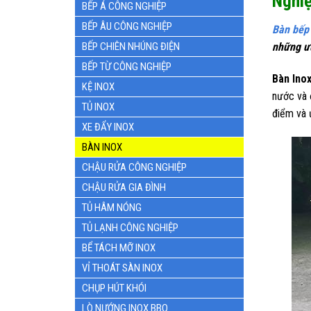
Nghi
BẾP Á CÔNG NGHIỆP
BẾP ÂU CÔNG NGHIỆP
Bàn bếp 
BẾP CHIÊN NHÚNG ĐIỆN
những ư
BẾP TỪ CÔNG NGHIỆP
Bàn Inox
KỆ INOX
nước và 
TỦ INOX
điểm và ư
XE ĐẨY INOX
BÀN INOX
CHẬU RỬA CÔNG NGHIỆP
CHẬU RỬA GIA ĐÌNH
TỦ HÂM NÓNG
TỦ LẠNH CÔNG NGHIỆP
BỂ TÁCH MỠ INOX
VỈ THOÁT SÀN INOX
CHỤP HÚT KHÓI
LÒ NƯỚNG INOX BBQ