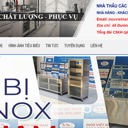
BE
HÌNH ẢNH TIÊU BIỂU
TIN TỨC
TUYỂN DỤNG
LIÊN HỆ