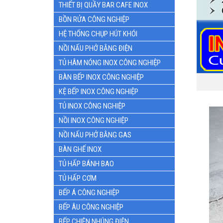
THIẾT BỊ QUẦY BAR CAFE INOX
BỒN RỬA CÔNG NGHIỆP
HỆ THỐNG CHỤP HÚT KHÓI
NỒI NẤU PHỞ BẰNG ĐIỆN
TỦ HÂM NÓNG INOX CÔNG NGHIỆP
BÀN BẾP INOX CÔNG NGHIỆP
KỆ BẾP INOX CÔNG NGHIỆP
TỦ INOX CÔNG NGHIỆP
NỒI INOX CÔNG NGHIỆP
NỒI NẤU PHỞ BẰNG GAS
BÀN GHẾ INOX
TỦ HẤP BÁNH BAO
TỦ HẤP CƠM
BẾP Á CÔNG NGHIỆP
BẾP ÂU CÔNG NGHIỆP
BẾP CHIÊN NHÚNG ĐIỆN