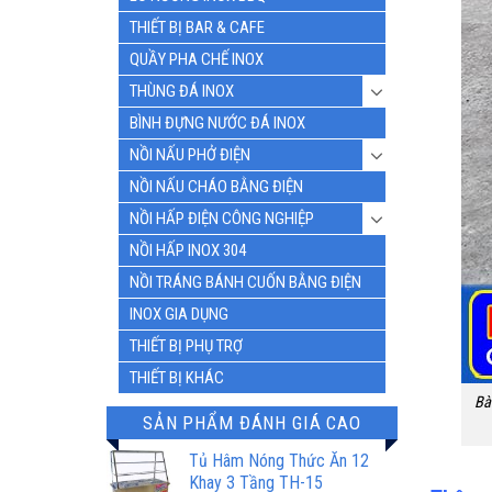
THIẾT BỊ BAR & CAFE
QUẦY PHA CHẾ INOX
THÙNG ĐÁ INOX
BÌNH ĐỰNG NƯỚC ĐÁ INOX
NỒI NẤU PHỞ ĐIỆN
NỒI NẤU CHÁO BẰNG ĐIỆN
NỒI HẤP ĐIỆN CÔNG NGHIỆP
NỒI HẤP INOX 304
NỒI TRÁNG BÁNH CUỐN BẰNG ĐIỆN
INOX GIA DỤNG
THIẾT BỊ PHỤ TRỢ
THIẾT BỊ KHÁC
Bà
SẢN PHẨM ĐÁNH GIÁ CAO
Tủ Hâm Nóng Thức Ăn 12
Khay 3 Tầng TH-15