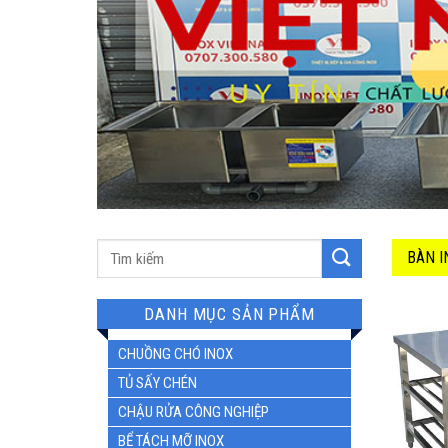
BÀN I
DANH MỤC SẢN PHẨM
CHUỒNG CHÓ INOX
TỦ SẤY CHÉN
CHẬU RỬA CÔNG NGHIỆP
BỂ TÁCH MỠ INOX