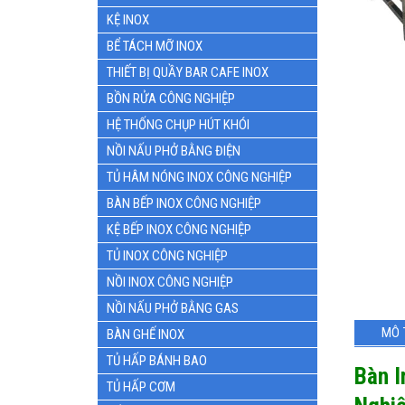
KỆ INOX
BỂ TÁCH MỠ INOX
THIẾT BỊ QUẦY BAR CAFE INOX
BỒN RỬA CÔNG NGHIỆP
HỆ THỐNG CHỤP HÚT KHÓI
NỒI NẤU PHỞ BẰNG ĐIỆN
TỦ HÂM NÓNG INOX CÔNG NGHIỆP
BÀN BẾP INOX CÔNG NGHIỆP
KỆ BẾP INOX CÔNG NGHIỆP
TỦ INOX CÔNG NGHIỆP
NỒI INOX CÔNG NGHIỆP
NỒI NẤU PHỞ BẰNG GAS
MÔ 
BÀN GHẾ INOX
TỦ HẤP BÁNH BAO
Bàn I
TỦ HẤP CƠM