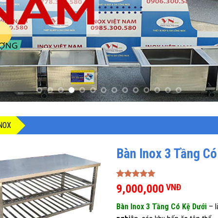
NOX
Bàn Inox 3 Tầng Có
5.00
1
trên 5
9,000,000
VNĐ
dựa trên
đánh giá
Bàn Inox 3 Tầng Có Kệ Dưới
– l