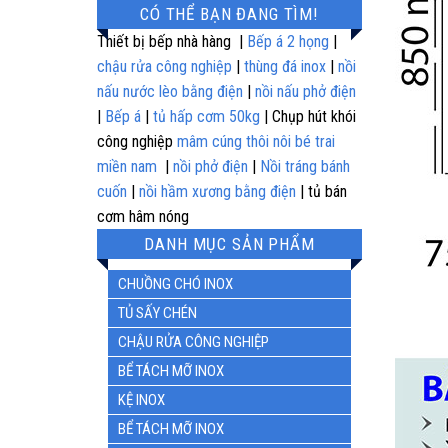
CÓ THỂ BẠN ĐANG TÌM!
5 sao
Thiết bị bếp nhà hàng |
Bếp á 2 họng
|
chậu rửa công nghiệp
|
thùng đá inox
|
nồi
nấu nước lèo bằng điện
|
nồi nấu phở điện
|
Bếp á
|
tủ hấp cơm 50kg
| Chụp hút khói
công nghiệp
mâm cúng thôi nôi bé trai
miền nam
|
nồi phở điện
|
Nồi tráng bánh
cuốn
|
nồi hầm xương bằng điện
| tủ bán
cơm hâm nóng
DANH MỤC SẢN PHẨM
CHUỒNG CHÓ INOX
TỦ SẤY CHÉN
CHẬU RỬA CÔNG NGHIỆP
BỂ TÁCH MỠ INOX
KỆ INOX
BỂ TÁCH MỠ INOX