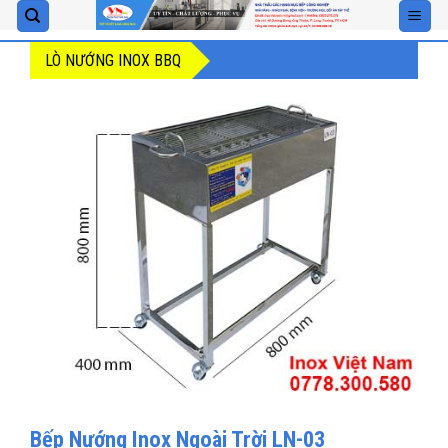
Skip
to
LÒ NƯỚNG INOX BBQ
content
Bếp Nướng Inox Ngoài Trời LN-03