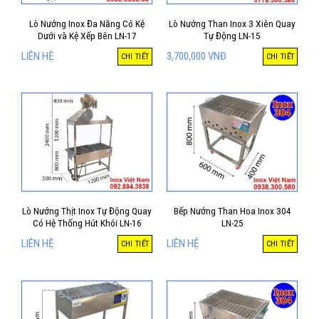
Lò Nướng Inox Đa Năng Có Kệ
Lò Nướng Than Inox 3 Xiên Quay
Dưới và Kệ Xếp Bên LN-17
Tự Động LN-15
LIÊN HỆ
3,700,000
VNĐ
CHI TIẾT
CHI TIẾT
Lò Nướng Thịt Inox Tự Động Quay
Bếp Nướng Than Hoa Inox 304
Có Hệ Thống Hút Khói LN-16
LN-25
LIÊN HỆ
LIÊN HỆ
CHI TIẾT
CHI TIẾT