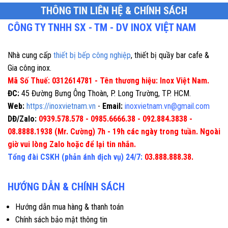
THÔNG TIN LIÊN HỆ & CHÍNH SÁCH
CÔNG TY TNHH SX - TM - DV INOX VIỆT NAM
Nhà cung cấp
thiết bị bếp công nghiệp
, thiết bị quầy bar cafe &
Gia công inox.
Mã Số Thuế: 0312614781 - Tên thương hiệu: Inox Việt Nam.
ĐC:
45 Đường Bưng Ông Thoàn, P. Long Trường, TP. HCM.
Web:
https://inoxvietnam.vn
-
Email:
inoxvietnam.vn@gmail.com
DĐ/Zalo:
0939.578.578 - 0985.6666.38 - 092.884.3838 -
08.8888.1938 (Mr. Cường) 7h - 19h các ngày trong tuần. Ngoài
giờ vui lòng Zalo hoặc để lại tin nhắn.
Tổng đài CSKH (phản ánh dịch vụ) 24/7:
03.888.888.38.
HƯỚNG DẪN & CHÍNH SÁCH
Hướng dẫn mua hàng & thanh toán
Chính sách bảo mật thông tin