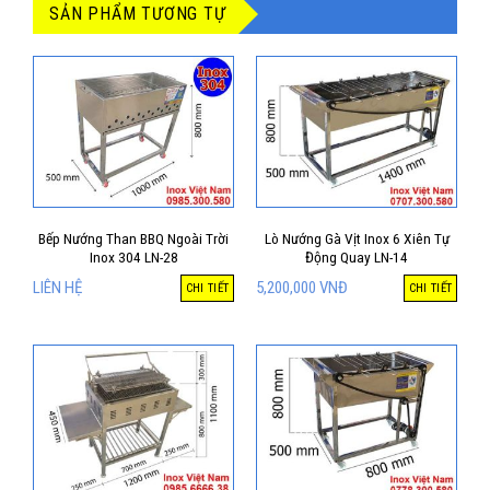
SẢN PHẨM TƯƠNG TỰ
Bếp Nướng Than BBQ Ngoài Trời
Lò Nướng Gà Vịt Inox 6 Xiên Tự
Inox 304 LN-28
Động Quay LN-14
LIÊN HỆ
5,200,000
VNĐ
CHI TIẾT
CHI TIẾT