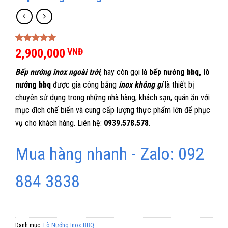
5.00
1
trên 5
2,900,000
VNĐ
dựa trên
đánh giá
Bếp nướng inox ngoài trời
, hay còn gọi là
bếp nướng bbq, lò
nướng bbq
được gia công bằng
inox không gỉ
là thiết bị
chuyên sử dụng trong những nhà hàng, khách sạn, quán ăn với
mục đích chế biến và cung cấp lượng thực phẩm lớn để phục
vụ cho khách hàng. Liên hệ:
0939.578.578
.
Mua hàng nhanh - Zalo: 092
884 3838
Danh mục:
Lò Nướng Inox BBQ