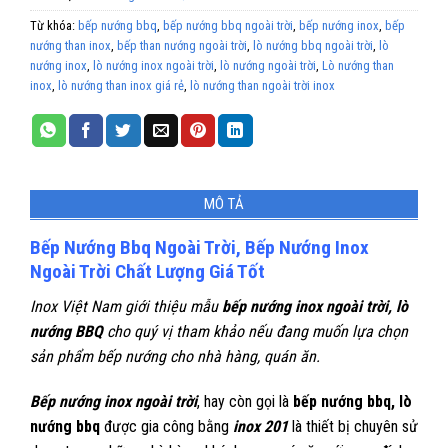
Từ khóa:
bếp nướng bbq
,
bếp nướng bbq ngoài trời
,
bếp nướng inox
,
bếp
nướng than inox
,
bếp than nướng ngoài trời
,
lò nướng bbq ngoài trời
,
lò
nướng inox
,
lò nướng inox ngoài trời
,
lò nướng ngoài trời
,
Lò nướng than
inox
,
lò nướng than inox giá rẻ
,
lò nướng than ngoài trời inox
MÔ TẢ
Bếp Nướng Bbq Ngoài Trời, Bếp Nướng Inox
Ngoài Trời Chất Lượng Giá Tốt
Inox Việt Nam giới thiệu mẫu
bếp nướng inox ngoài trời, lò
nướng BBQ
cho quý vị tham khảo nếu đang muốn lựa chọn
sản phẩm bếp nướng cho nhà hàng, quán ăn.
Bếp nướng inox ngoài trời
, hay còn gọi là
bếp nướng bbq, lò
nướng bbq
được gia công bằng
inox 201
là thiết bị chuyên sử