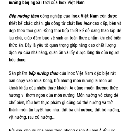
nướng bbq ngoài trời
của Inox Việt Nam.
Bếp nướng than
công nghiệp của
Inox Việt Nam
còn được
thiết kế chắc chắn, gia công từ chất liệu
inox
cao cấp, bền và
đẹp theo thời gian. Đồng thời bếp thiết kế dễ dàng tháo lắp để
lau chùi, giúp đảm bảo vệ sinh an toàn thực phẩm khi chế biến
thức ăn. Đây là yếu tố quan trọng giúp nâng cao chất lượng
dịch vụ của nhà hàng, quán ăn và lấy được lòng tin của người
tiêu dùng.
Sản phẩm
bếp nướng than
của Inox Việt Nam đặc biệt rất
bán chạy vào mùa Đông, bởi những món nướng là món ăn
khoái khẩu của nhiều thực khách. Ai cũng muốn thưởng thức
hương vị thơm ngon của món nướng. Món nướng vô cùng dễ
chế biến, hầu hết thực phẩm gì cũng có thể nướng và trở
thành món ăn tuyệt hảo như: thịt ba chỉ nướng, thịt bò nướng,
vịt nướng, rau củ nướng…
Bởi vậy, cho dù nhà hàng theo phong cách Âu hay Á đều có