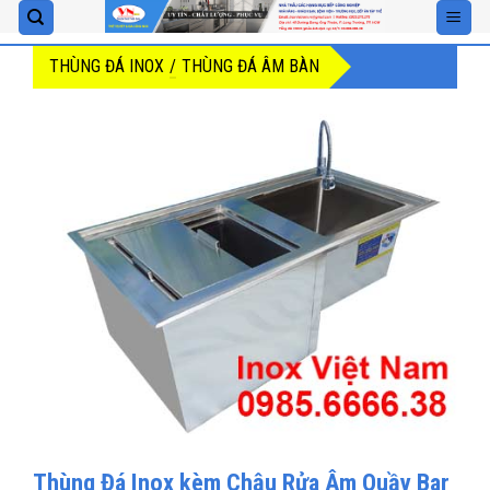
Skip
to
THÙNG ĐÁ INOX
/
THÙNG ĐÁ ÂM BÀN
content
Thùng Đá Inox kèm Chậu Rửa Âm Quầy Bar