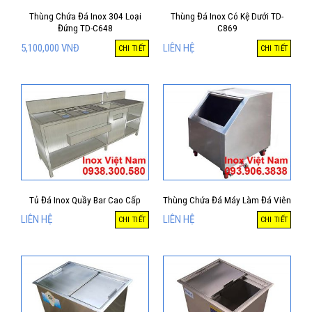
Thùng Chứa Đá Inox 304 Loại
Thùng Đá Inox Có Kệ Dưới TD-
Đứng TD-C648
C869
5,100,000
VNĐ
LIÊN HỆ
CHI TIẾT
CHI TIẾT
Tủ Đá Inox Quầy Bar Cao Cấp
Thùng Chứa Đá Máy Làm Đá Viên
LIÊN HỆ
LIÊN HỆ
CHI TIẾT
CHI TIẾT