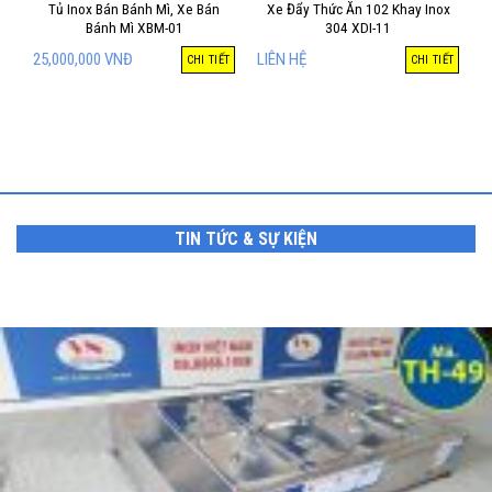
Tủ Inox Bán Bánh Mì, Xe Bán
Xe Đẩy Thức Ăn 102 Khay Inox
Bánh Mì XBM-01
304 XDI-11
25,000,000
VNĐ
LIÊN HỆ
CHI TIẾT
CHI TIẾT
TIN TỨC & SỰ KIỆN