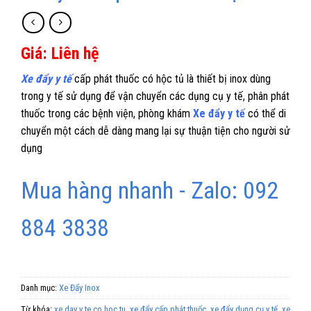
Giá: Liên hệ
Xe đẩy y tế
cấp phát thuốc có hộc tủ là thiết bị inox dùng
trong y tế sử dụng để vận chuyển các dụng cụ y tế, phân phát
thuốc trong các bệnh viện, phòng khám
Xe đẩy y tế
có thể di
chuyển một cách dễ dàng mang lại sự thuận tiện cho người sử
dụng
Mua hàng nhanh - Zalo: 092
884 3838
Danh mục:
Xe Đẩy Inox
Từ khóa:
xe day y te co hoc tu
,
xe đẩy cấp phát thuốc
,
xe đẩy dụng cụ y tế
,
xe