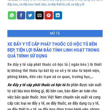
đẩy inox
,
xe đẩy inox bệnh viện
,
xe đẩy thiết bị y tế
,
xe đẩy y tế
MÔ TẢ
XE ĐẨY Y TẾ CẤP PHÁT THUỐC CÓ HỘC TỦ BỀN
ĐẸP, TIỆN LỢI ĐẢM BẢO TÍNH LINH HOẠT TRONG
QUÁ TRÌNH SỬ DỤNG
Xe đẩy y tế cấp phát thuốc có hộc tủ ( ngăn kéo ) là thiết
bị không thể thiếu tại bất kỳ cơ sở y tế nào từ bệnh viện,
phòng khám, đến các trạm xá cơ quan, trường học,…
Xe đẩy y tế cấp phát thuốc có hộc tủ
đa phần được sản xuất
từ vật liệu inox không gỉ, độ bền cao, bảo đảm an toàn cho
việc bảo quản thuốc. Inox Việt Nam chuyên sản xuất và cung
cấp các loại xe đẩy y tế, xe đẩy thuốc, xe đẩy dụng cụ y tế,
xe đẩy thiết bị y tế, xe đẩy inox dùng trong bệnh viện, phòng