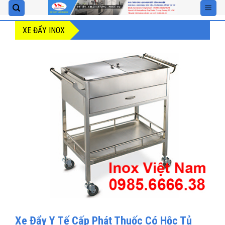
Skip
to
XE ĐẨY INOX
content
Xe Đẩy Y Tế Cấp Phát Thuốc Có Hộc Tủ