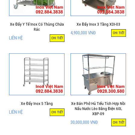
Xe Đẩy Y Tế Inox Có Thùng Chứa
Xe Đẩy Inox 3 Tầng XDI-03
Rác
4,900,000
VNĐ
CHI TIẾT
LIÊN HỆ
CHI TIẾT
Xe Đẩy Inox 5 Tầng
Xe Bán Phở Hủ Tiếu Tích Hợp Nồi
Nấu Nước Lèo Bằng Điện 60L
LIÊN HỆ
CHI TIẾT
XBP-09
30,000,000
VNĐ
CHI TIẾT