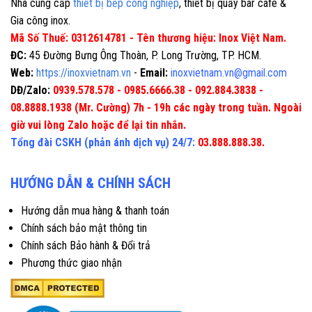
Nhà cung cấp
thiết bị bếp công nghiệp
, thiết bị quầy bar cafe &
Gia công inox.
Mã Số Thuế: 0312614781 - Tên thương hiệu: Inox Việt Nam.
ĐC:
45 Đường Bưng Ông Thoàn, P. Long Trường, TP. HCM.
Web:
https://inoxvietnam.vn
-
Email:
inoxvietnam.vn@gmail.com
DĐ/Zalo:
0939.578.578 - 0985.6666.38 - 092.884.3838 -
08.8888.1938 (Mr. Cường) 7h - 19h các ngày trong tuần. Ngoài
giờ vui lòng Zalo hoặc để lại tin nhắn.
Tổng đài CSKH (phản ánh dịch vụ) 24/7:
03.888.888.38.
HƯỚNG DẪN & CHÍNH SÁCH
Hướng dẫn mua hàng & thanh toán
Chính sách bảo mật thông tin
Chính sách Bảo hành & Đổi trả
Phương thức giao nhận