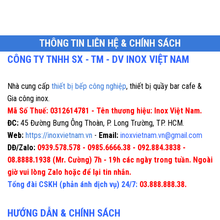
THÔNG TIN LIÊN HỆ & CHÍNH SÁCH
CÔNG TY TNHH SX - TM - DV INOX VIỆT NAM
Nhà cung cấp
thiết bị bếp công nghiệp
, thiết bị quầy bar cafe &
Gia công inox.
Mã Số Thuế: 0312614781 - Tên thương hiệu: Inox Việt Nam.
ĐC:
45 Đường Bưng Ông Thoàn, P. Long Trường, TP. HCM.
Web:
https://inoxvietnam.vn
-
Email:
inoxvietnam.vn@gmail.com
DĐ/Zalo:
0939.578.578 - 0985.6666.38 - 092.884.3838 -
08.8888.1938 (Mr. Cường) 7h - 19h các ngày trong tuần. Ngoài
giờ vui lòng Zalo hoặc để lại tin nhắn.
Tổng đài CSKH (phản ánh dịch vụ) 24/7:
03.888.888.38.
HƯỚNG DẪN & CHÍNH SÁCH