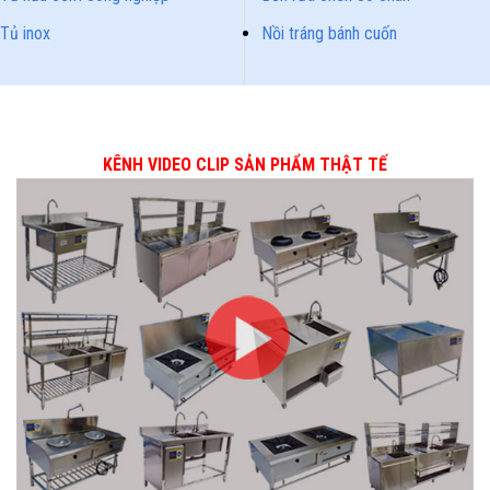
Tủ inox
Nồi tráng bánh cuốn
KÊNH VIDEO CLIP SẢN PHẨM THẬT TẾ