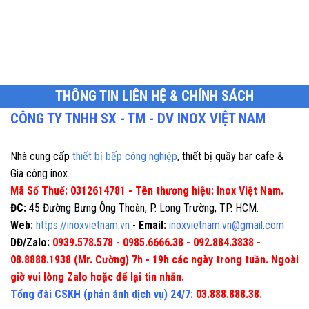
THÔNG TIN LIÊN HỆ & CHÍNH SÁCH
CÔNG TY TNHH SX - TM - DV INOX VIỆT NAM
Nhà cung cấp
thiết bị bếp công nghiệp
, thiết bị quầy bar cafe &
Gia công inox.
Mã Số Thuế: 0312614781 - Tên thương hiệu: Inox Việt Nam.
ĐC:
45 Đường Bưng Ông Thoàn, P. Long Trường, TP. HCM.
Web:
https://inoxvietnam.vn
-
Email:
inoxvietnam.vn@gmail.com
DĐ/Zalo:
0939.578.578 - 0985.6666.38 - 092.884.3838 -
08.8888.1938 (Mr. Cường) 7h - 19h các ngày trong tuần. Ngoài
giờ vui lòng Zalo hoặc để lại tin nhắn.
Tổng đài CSKH (phản ánh dịch vụ) 24/7:
03.888.888.38.