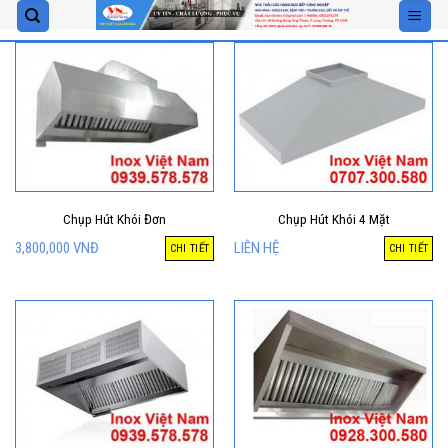
Skip
to
content
Chụp Hút Khói Đơn
Chụp Hút Khói 4 Mặt
3,800,000
VNĐ
LIÊN HỆ
CHI TIẾT
CHI TIẾT