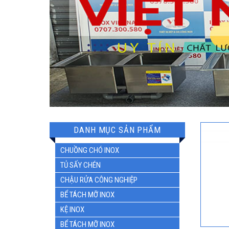
DANH MỤC SẢN PHẨM
CHUỒNG CHÓ INOX
TỦ SẤY CHÉN
CHẬU RỬA CÔNG NGHIỆP
BỂ TÁCH MỠ INOX
KỆ INOX
BỂ TÁCH MỠ INOX