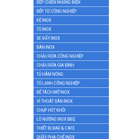
BẾP CHIÊN NHÚNG ĐIỆN
BẾP TỪ CÔNG NGHIỆP
KỆ INOX
TỦ INOX
XE ĐẨY INOX
BÀN INOX
CHẬU RỬA CÔNG NGHIỆP
CHẬU RỬA GIA ĐÌNH
TỦ HÂM NÓNG
TỦ LẠNH CÔNG NGHIỆP
BỂ TÁCH MỠ INOX
VỈ THOÁT SÀN INOX
CHỤP HÚT KHÓI
LÒ NƯỚNG INOX BBQ
THIẾT BỊ BAR & CAFE
QUẦY PHA CHẾ INOX