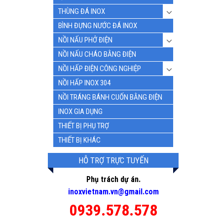
THÙNG ĐÁ INOX
BÌNH ĐỰNG NƯỚC ĐÁ INOX
NỒI NẤU PHỞ ĐIỆN
NỒI NẤU CHÁO BẰNG ĐIỆN
NỒI HẤP ĐIỆN CÔNG NGHIỆP
NỒI HẤP INOX 304
NỒI TRÁNG BÁNH CUỐN BẰNG ĐIỆN
INOX GIA DỤNG
THIẾT BỊ PHỤ TRỢ
THIẾT BỊ KHÁC
HỖ TRỢ TRỰC TUYẾN
Phụ trách dự án.
inoxvietnam.vn@gmail.com
0939.578.578