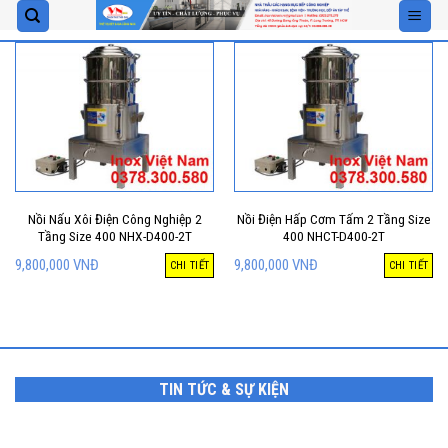
Skip
to
content
Nồi Nấu Xôi Điện Công Nghiệp 2
Nồi Điện Hấp Cơm Tấm 2 Tầng Size
Tầng Size 400 NHX-D400-2T
400 NHCT-D400-2T
9,800,000
VNĐ
9,800,000
VNĐ
CHI TIẾT
CHI TIẾT
TIN TỨC & SỰ KIỆN