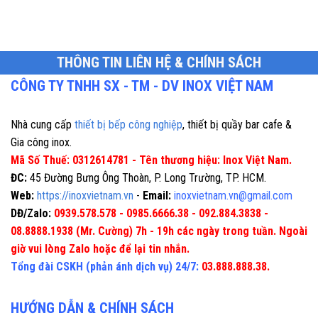
THÔNG TIN LIÊN HỆ & CHÍNH SÁCH
CÔNG TY TNHH SX - TM - DV INOX VIỆT NAM
Nhà cung cấp
thiết bị bếp công nghiệp
, thiết bị quầy bar cafe &
Gia công inox.
Mã Số Thuế: 0312614781 - Tên thương hiệu: Inox Việt Nam.
ĐC:
45 Đường Bưng Ông Thoàn, P. Long Trường, TP. HCM.
Web:
https://inoxvietnam.vn
-
Email:
inoxvietnam.vn@gmail.com
DĐ/Zalo:
0939.578.578 - 0985.6666.38 - 092.884.3838 -
08.8888.1938 (Mr. Cường) 7h - 19h các ngày trong tuần. Ngoài
giờ vui lòng Zalo hoặc để lại tin nhắn.
Tổng đài CSKH (phản ánh dịch vụ) 24/7:
03.888.888.38.
HƯỚNG DẪN & CHÍNH SÁCH