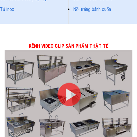
Tủ inox
Nồi tráng bánh cuốn
KÊNH VIDEO CLIP SẢN PHẨM THẬT TẾ