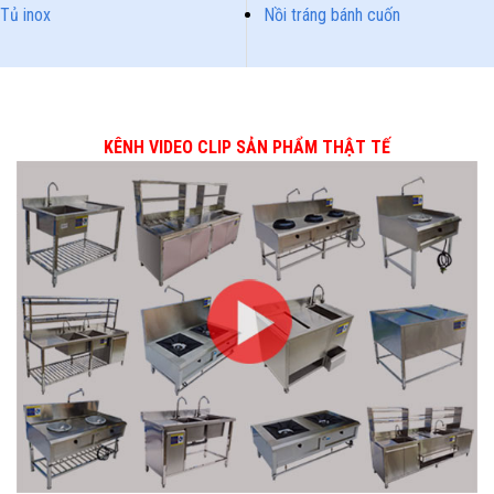
Tủ inox
Nồi tráng bánh cuốn
KÊNH VIDEO CLIP SẢN PHẨM THẬT TẾ