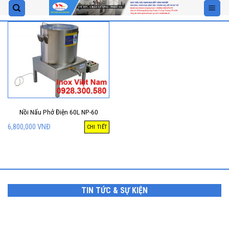
Skip
to
content
Nồi Nấu Phở Điện 60L NP-60
6,800,000
VNĐ
CHI TIẾT
TIN TỨC & SỰ KIỆN