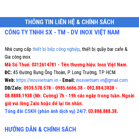
THÔNG TIN LIÊN HỆ & CHÍNH SÁCH
CÔNG TY TNHH SX - TM - DV INOX VIỆT NAM
Nhà cung cấp
thiết bị bếp công nghiệp
, thiết bị quầy bar cafe &
Gia công inox.
Mã Số Thuế: 0312614781 - Tên thương hiệu: Inox Việt Nam.
ĐC:
45 Đường Bưng Ông Thoàn, P. Long Trường, TP. HCM.
Web:
https://inoxvietnam.vn
-
Email:
inoxvietnam.vn@gmail.com
DĐ/Zalo:
0939.578.578 - 0985.6666.38 - 092.884.3838 -
08.8888.1938 (Mr. Cường) 7h - 19h các ngày trong tuần. Ngoài
giờ vui lòng Zalo hoặc để lại tin nhắn.
Tổng đài CSKH (phản ánh dịch vụ) 24/7:
03.888.888.38.
HƯỚNG DẪN & CHÍNH SÁCH