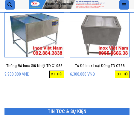
Skip
to
content
Thùng Đá Inox Giữ Nhiệt TD-C1088
Tủ Đá Inox Loại Đứng TD-C758
9,900,000
VNĐ
6,300,000
VNĐ
CHI TIẾT
CHI TIẾT
TIN TỨC & SỰ KIỆN