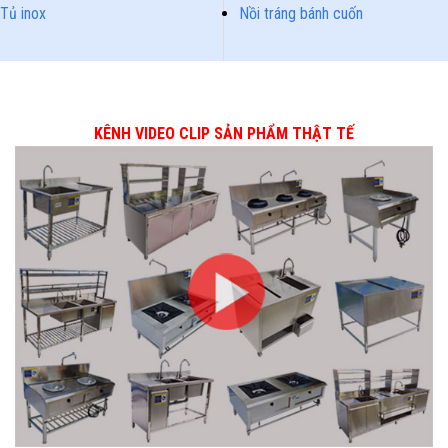
Tủ inox
Nồi tráng bánh cuốn
KÊNH VIDEO CLIP SẢN PHẨM THẬT TẾ