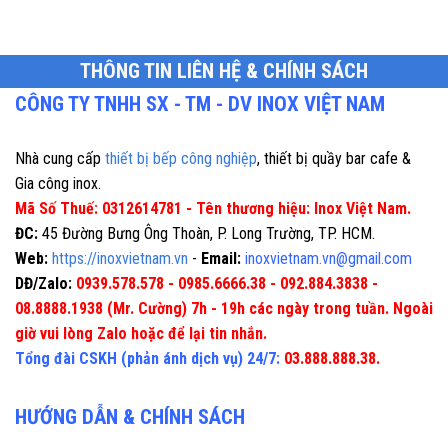
THÔNG TIN LIÊN HỆ & CHÍNH SÁCH
CÔNG TY TNHH SX - TM - DV INOX VIỆT NAM
Nhà cung cấp
thiết bị bếp công nghiệp
, thiết bị quầy bar cafe &
Gia công inox.
Mã Số Thuế: 0312614781 - Tên thương hiệu: Inox Việt Nam.
ĐC:
45 Đường Bưng Ông Thoàn, P. Long Trường, TP. HCM.
Web:
https://inoxvietnam.vn
-
Email:
inoxvietnam.vn@gmail.com
DĐ/Zalo:
0939.578.578 - 0985.6666.38 - 092.884.3838 -
08.8888.1938 (Mr. Cường) 7h - 19h các ngày trong tuần. Ngoài
giờ vui lòng Zalo hoặc để lại tin nhắn.
Tổng đài CSKH (phản ánh dịch vụ) 24/7:
03.888.888.38.
HƯỚNG DẪN & CHÍNH SÁCH