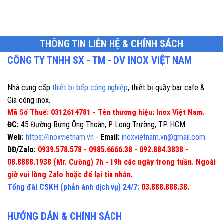
THÔNG TIN LIÊN HỆ & CHÍNH SÁCH
CÔNG TY TNHH SX - TM - DV INOX VIỆT NAM
Nhà cung cấp
thiết bị bếp công nghiệp
, thiết bị quầy bar cafe &
Gia công inox.
Mã Số Thuế: 0312614781 - Tên thương hiệu: Inox Việt Nam.
ĐC:
45 Đường Bưng Ông Thoàn, P. Long Trường, TP. HCM.
Web:
https://inoxvietnam.vn
-
Email:
inoxvietnam.vn@gmail.com
DĐ/Zalo:
0939.578.578 - 0985.6666.38 - 092.884.3838 -
08.8888.1938 (Mr. Cường) 7h - 19h các ngày trong tuần. Ngoài
giờ vui lòng Zalo hoặc để lại tin nhắn.
Tổng đài CSKH (phản ánh dịch vụ) 24/7:
03.888.888.38.
HƯỚNG DẪN & CHÍNH SÁCH