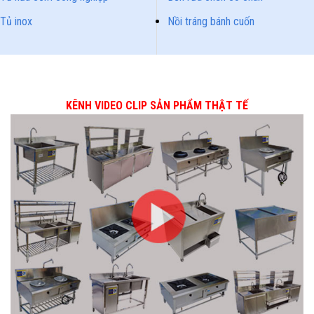
Tủ inox
Nồi tráng bánh cuốn
KÊNH VIDEO CLIP SẢN PHẨM THẬT TẾ