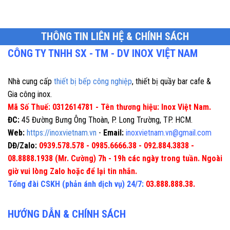
THÔNG TIN LIÊN HỆ & CHÍNH SÁCH
CÔNG TY TNHH SX - TM - DV INOX VIỆT NAM
Nhà cung cấp
thiết bị bếp công nghiệp
, thiết bị quầy bar cafe &
Gia công inox.
Mã Số Thuế: 0312614781 - Tên thương hiệu: Inox Việt Nam.
ĐC:
45 Đường Bưng Ông Thoàn, P. Long Trường, TP. HCM.
Web:
https://inoxvietnam.vn
-
Email:
inoxvietnam.vn@gmail.com
DĐ/Zalo:
0939.578.578 - 0985.6666.38 - 092.884.3838 -
08.8888.1938 (Mr. Cường) 7h - 19h các ngày trong tuần. Ngoài
giờ vui lòng Zalo hoặc để lại tin nhắn.
Tổng đài CSKH (phản ánh dịch vụ) 24/7:
03.888.888.38.
HƯỚNG DẪN & CHÍNH SÁCH