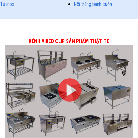
Tủ inox
Nồi tráng bánh cuốn
KÊNH VIDEO CLIP SẢN PHẨM THẬT TẾ