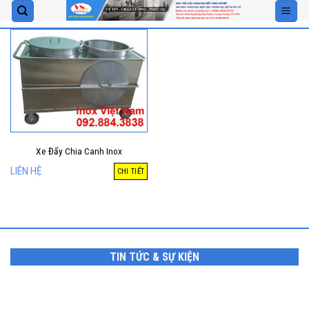
Skip
to
content
Xe Đẩy Chia Canh Inox
LIÊN HỆ
CHI TIẾT
TIN TỨC & SỰ KIỆN