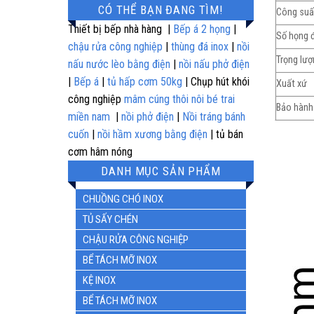
CÓ THỂ BẠN ĐANG TÌM!
5 sao
Công suất
Thiết bị bếp nhà hàng |
Bếp á 2 họng
|
Số họng 
chậu rửa công nghiệp
|
thùng đá inox
|
nồi
Trọng lượ
nấu nước lèo bằng điện
|
nồi nấu phở điện
|
Bếp á
|
tủ hấp cơm 50kg
| Chụp hút khói
Xuất xứ
công nghiệp
mâm cúng thôi nôi bé trai
Bảo hành
miền nam
|
nồi phở điện
|
Nồi tráng bánh
cuốn
|
nồi hầm xương bằng điện
| tủ bán
cơm hâm nóng
DANH MỤC SẢN PHẨM
CHUỒNG CHÓ INOX
TỦ SẤY CHÉN
CHẬU RỬA CÔNG NGHIỆP
BỂ TÁCH MỠ INOX
KỆ INOX
BỂ TÁCH MỠ INOX