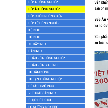
BẾP Á CÔNG NGHIỆP
Sản ph
sản phẩm
BẾP ÂU CÔNG NGHIỆP
BẾP CHIÊN NHÚNG ĐIỆN
Bếp Âu 
BẾP TỪ CÔNG NGHIỆP
và nó đư
KỆ INOX
Sản phẩm
TỦ INOX
an toàn c
XE ĐẨY INOX
BÀN INOX
CHẬU RỬA CÔNG NGHIỆP
CHẬU RỬA GIA ĐÌNH
TỦ HÂM NÓNG
TỦ LẠNH CÔNG NGHIỆP
BỂ TÁCH MỠ INOX
VỈ THOÁT SÀN INOX
CHỤP HÚT KHÓI
LÒ NƯỚNG INOX BBQ