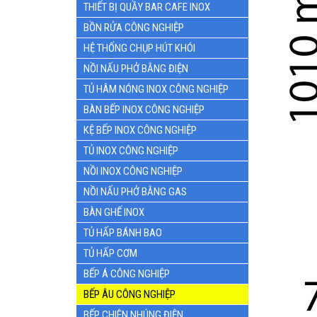
THIẾT BỊ QUẦY BAR CAFE INOX
BỒN RỬA CÔNG NGHIỆP
HỆ THỐNG CHỤP HÚT KHÓI
NỒI NẤU PHỞ BẰNG ĐIỆN
TỦ HÂM NÓNG INOX CÔNG NGHIỆP
BÀN BẾP INOX CÔNG NGHIỆP
KỆ BẾP INOX CÔNG NGHIỆP
TỦ INOX CÔNG NGHIỆP
NỒI INOX CÔNG NGHIỆP
NỒI NẤU PHỞ BẰNG GAS
BÀN GHẾ INOX
TỦ HẤP BÁNH BAO
TỦ HẤP CƠM
BẾP Á CÔNG NGHIỆP
BẾP ÂU CÔNG NGHIỆP
BẾP CHIÊN NHÚNG ĐIỆN