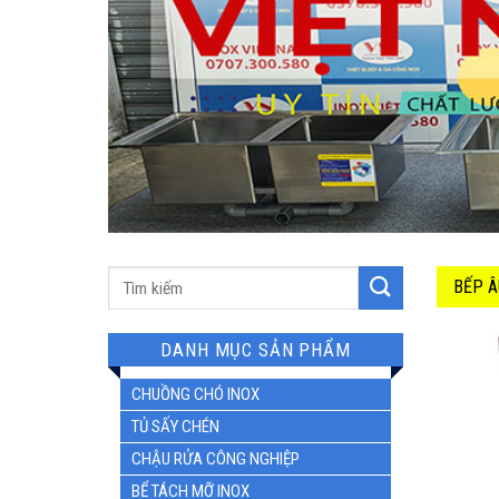
BẾP Â
DANH MỤC SẢN PHẨM
CHUỒNG CHÓ INOX
TỦ SẤY CHÉN
CHẬU RỬA CÔNG NGHIỆP
BỂ TÁCH MỠ INOX