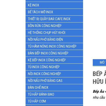
KỆ INOX
BỂ TÁCH MỠ INOX
THIẾT BỊ QUẦY BAR CAFE INOX
BỒN RỬA CÔNG NGHIỆP
HỆ THỐNG CHỤP HÚT KHÓI
NỒI NẤU PHỞ BẰNG ĐIỆN
TỦ HÂM NÓNG INOX CÔNG NGHIỆP
BÀN BẾP INOX CÔNG NGHIỆP
KỆ BẾP INOX CÔNG NGHIỆP
MÔ 
TỦ INOX CÔNG NGHIỆP
BẾP 
NỒI INOX CÔNG NGHIỆP
HỮU 
NỒI NẤU PHỞ BẰNG GAS
BÀN GHẾ INOX
Bếp Âu 
TỦ HẤP BÁNH BAO
nhu cầu 
TỦ HẤP CƠM