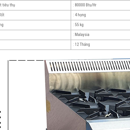
 tiêu thụ
: 80000 Btu/Hr
đốt
: 4 họng
ng
: 55 kg
: Malaysia
: 12 Tháng