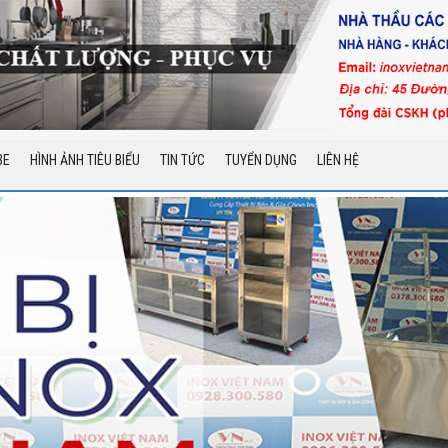
BE
HÌNH ẢNH TIÊU BIỂU
TIN TỨC
TUYỂN DỤNG
LIÊN HỆ