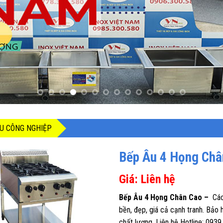
U CÔNG NGHIỆP
Bếp Âu 4 Họng Ch
Giá: Liên hệ
Bếp Âu 4 Họng Chân Cao –
Các
bền, đẹp, giá cả cạnh tranh. Bảo 
chất lượng. Liên hệ Hotline: 093