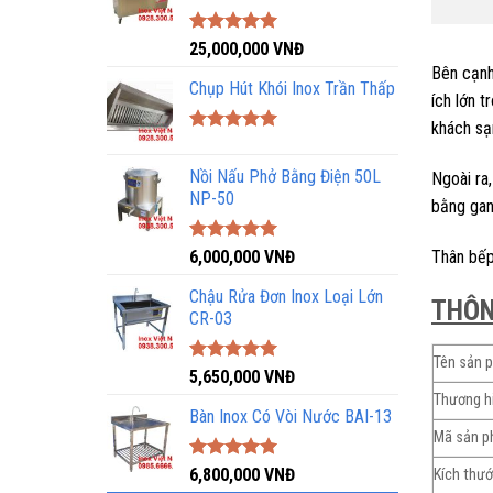
Được xếp
25,000,000
VNĐ
hạng
5.00
Bên cạnh
5 sao
Chụp Hút Khói Inox Trần Thấp
ích lớn 
khách sạn
Được xếp
hạng
5.00
Nồi Nấu Phở Bằng Điện 50L
Ngoài ra
5 sao
NP-50
bằng gang
Được xếp
Thân bếp
6,000,000
VNĐ
hạng
5.00
5 sao
Chậu Rửa Đơn Inox Loại Lớn
THÔN
CR-03
Tên sản 
Được xếp
5,650,000
VNĐ
hạng
5.00
Thương h
5 sao
Bàn Inox Có Vòi Nước BAI-13
Mã sản 
Được xếp
6,800,000
VNĐ
Kích thư
hạng
5.00