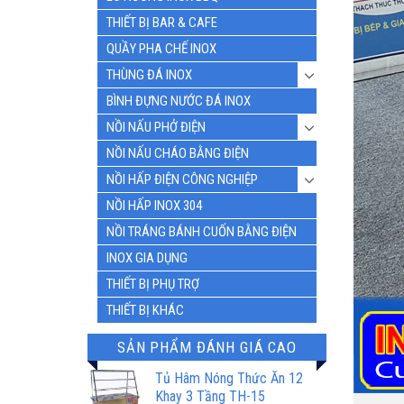
THIẾT BỊ BAR & CAFE
QUẦY PHA CHẾ INOX
THÙNG ĐÁ INOX
BÌNH ĐỰNG NƯỚC ĐÁ INOX
NỒI NẤU PHỞ ĐIỆN
NỒI NẤU CHÁO BẰNG ĐIỆN
NỒI HẤP ĐIỆN CÔNG NGHIỆP
NỒI HẤP INOX 304
NỒI TRÁNG BÁNH CUỐN BẰNG ĐIỆN
INOX GIA DỤNG
THIẾT BỊ PHỤ TRỢ
THIẾT BỊ KHÁC
SẢN PHẨM ĐÁNH GIÁ CAO
Tủ Hâm Nóng Thức Ăn 12
Khay 3 Tầng TH-15