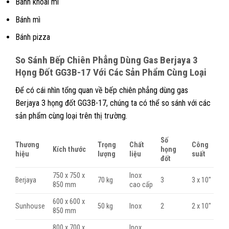
Bánh khoai mì
Bánh mì
Bánh pizza
So Sánh
Bếp Chiên Phẳng Dùng Gas Berjaya 3
Họng Đốt GG3B-17
Với Các Sản Phẩm Cùng Loại
Để có cái nhìn tổng quan về bếp chiên phẳng dùng gas
Berjaya 3 họng đốt GG3B-17, chúng ta có thể so sánh với các
sản phẩm cùng loại trên thị trường.
Số
Thương
Trọng
Chất
Công
Kích thước
họng
hiệu
lượng
liệu
suất
đốt
750 x 750 x
Inox
Berjaya
70 kg
3
3 x 10″
850 mm
cao cấp
600 x 600 x
Sunhouse
50 kg
Inox
2
2 x 10″
850 mm
800 x 700 x
Inox