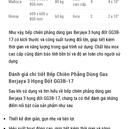
Malloca
80 kg
4
4 x 10″
850 mm
cao cấp
600 x 600 x
Rinnai
60 kg
Inox
2
2 x 10″
850 mm
Như vậy, bếp chiên phẳng dùng gas Berjaya 3 họng đốt GG3B-
17 có kích thước và công suất tương đối lớn, giúp tiết kiệm
thời gian và năng lượng trong quá trình sử dụng. Chất liệu inox
cao cấp cũng đảm bảo tính bền bỉ và độ an toàn cho người sử
dụng.
Đánh giá chi tiết
Bếp Chiên Phẳng Dùng Gas
Berjaya 3 Họng Đốt GG3B-17
Sau khi sử dụng và tìm hiểu về bếp chiên phẳng dùng gas
Berjaya 3 họng đốt GG3B-17, chúng ta có thể đánh giá những
điểm nổi bật của sản phẩm như sau:
Thiết kế đơn giản, gọn nhẹ và tiện lợi.
Hiệu suất hoạt động cao, giúp tiết kiệm thời gian và năng