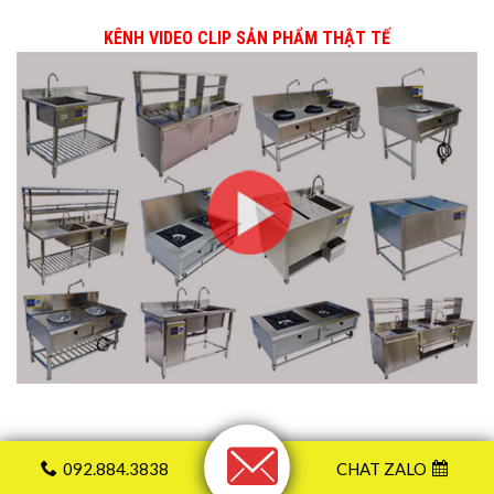
KÊNH VIDEO CLIP SẢN PHẨM THẬT TẾ
BẢN ĐỒ ĐẾN DOANH NGHIỆP
092.884.3838
CHAT ZALO