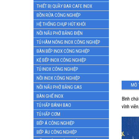
THIẾT BỊ QUẦY BAR CAFE INOX
BỒN RỬA CÔNG NGHIỆP
HỆ THỐNG CHỤP HÚT KHÓI
NỒI NẤU PHỞ BẰNG ĐIỆN
TỦ HÂM NÓNG INOX CÔNG NGHIỆP
BÀN BẾP INOX CÔNG NGHIỆP
KỆ BẾP INOX CÔNG NGHIỆP
TỦ INOX CÔNG NGHIỆP
NỒI INOX CÔNG NGHIỆP
MÔ 
NỒI NẤU PHỞ BẰNG GAS
BÀN GHẾ INOX
Bình chứ
TỦ HẤP BÁNH BAO
vĩnh viễn
TỦ HẤP CƠM
BẾP Á CÔNG NGHIỆP
BẾP ÂU CÔNG NGHIỆP