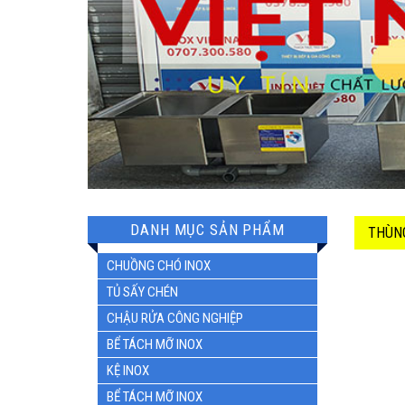
DANH MỤC SẢN PHẨM
THÙNG
CHUỒNG CHÓ INOX
TỦ SẤY CHÉN
CHẬU RỬA CÔNG NGHIỆP
BỂ TÁCH MỠ INOX
KỆ INOX
BỂ TÁCH MỠ INOX