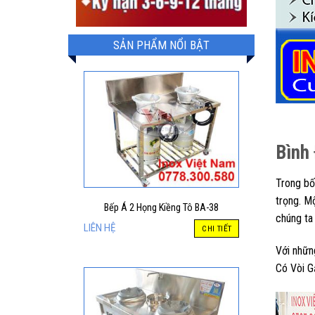
SẢN PHẨM NỔI BẬT
Bình
Trong bố
trọng. M
Bếp Á 2 Họng Kiềng Tô BA-38
chúng ta
LIÊN HỆ
CHI TIẾT
Với nhữn
Có Vòi G