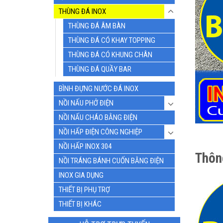
THÙNG ĐÁ INOX
THÙNG ĐÁ ÂM BÀN
THÙNG ĐÁ CÓ KHAY TOPPING
THÙNG ĐÁ CÓ KHUNG CHÂN
THÙNG ĐÁ QUẦY BAR
BÌNH ĐỰNG NƯỚC ĐÁ INOX
NỒI NẤU PHỞ ĐIỆN
NỒI NẤU CHÁO BẰNG ĐIỆN
NỒI HẤP ĐIỆN CÔNG NGHIỆP
NỒI HẤP INOX 304
Thôn
NỒI TRÁNG BÁNH CUỐN BẰNG ĐIỆN
INOX GIA DỤNG
THIẾT BỊ PHỤ TRỢ
THIẾT BỊ KHÁC