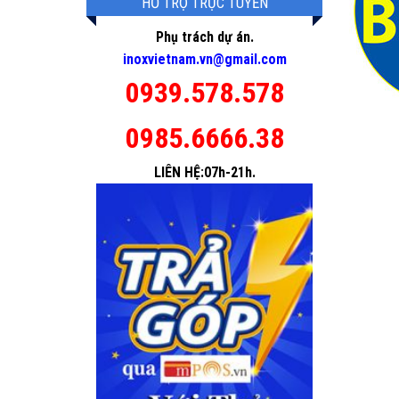
HỖ TRỢ TRỰC TUYẾN
Phụ trách dự án.
inoxvietnam.vn@gmail.com
0939.578.578
0985.6666.38
LIÊN HỆ:07h-21h.