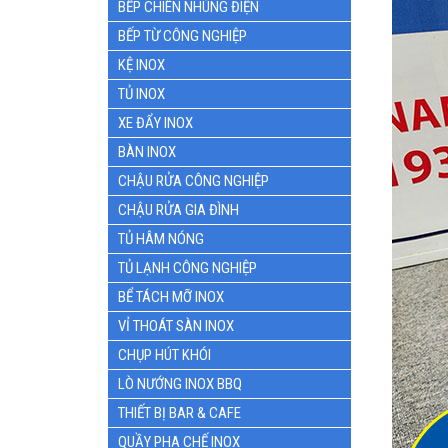
BẾP CHIÊN NHÚNG ĐIỆN
BẾP TỪ CÔNG NGHIỆP
KỆ INOX
TỦ INOX
XE ĐẨY INOX
BÀN INOX
CHẬU RỬA CÔNG NGHIỆP
CHẬU RỬA GIA ĐÌNH
TỦ HÂM NÓNG
TỦ LẠNH CÔNG NGHIỆP
BỂ TÁCH MỠ INOX
VỈ THOÁT SÀN INOX
CHỤP HÚT KHÓI
LÒ NƯỚNG INOX BBQ
THIẾT BỊ BAR & CAFE
QUẦY PHA CHẾ INOX