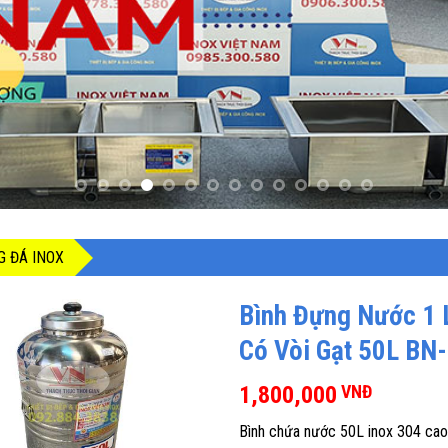
 ĐÁ INOX
Bình Đựng Nước 1 
Có Vòi Gạt 50L BN
1,800,000
VNĐ
Bình chứa nước 50L inox 304 cao