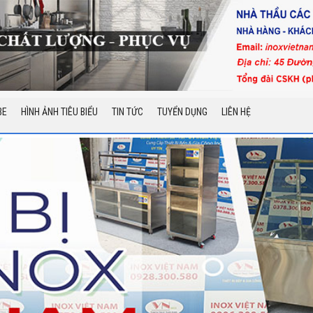
BE
HÌNH ẢNH TIÊU BIỂU
TIN TỨC
TUYỂN DỤNG
LIÊN HỆ