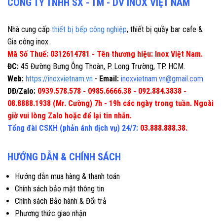
CÔNG TY TNHH SX - TM - DV INOX VIỆT NAM
Nhà cung cấp
thiết bị bếp công nghiệp
, thiết bị quầy bar cafe &
Gia công inox.
Mã Số Thuế: 0312614781 - Tên thương hiệu: Inox Việt Nam.
ĐC:
45 Đường Bưng Ông Thoàn, P. Long Trường, TP. HCM.
Web:
https://inoxvietnam.vn
-
Email:
inoxvietnam.vn@gmail.com
DĐ/Zalo:
0939.578.578 - 0985.6666.38 - 092.884.3838 -
08.8888.1938 (Mr. Cường) 7h - 19h các ngày trong tuần. Ngoài
giờ vui lòng Zalo hoặc để lại tin nhắn.
Tổng đài CSKH (phản ánh dịch vụ) 24/7:
03.888.888.38.
HƯỚNG DẪN & CHÍNH SÁCH
Hướng dẫn mua hàng & thanh toán
Chính sách bảo mật thông tin
Chính sách Bảo hành & Đổi trả
Phương thức giao nhận