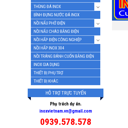
THÙNG ĐÁ INOX
BÌNH ĐỰNG NƯỚC ĐÁ INOX
NỒI NẤU PHỞ ĐIỆN
NỒI NẤU CHÁO BẰNG ĐIỆN
NỒI HẤP ĐIỆN CÔNG NGHIỆP
NỒI HẤP INOX 304
NỒI TRÁNG BÁNH CUỐN BẰNG ĐIỆN
INOX GIA DỤNG
THIẾT BỊ PHỤ TRỢ
THIẾT BỊ KHÁC
HỖ TRỢ TRỰC TUYẾN
Phụ trách dự án.
inoxvietnam.vn@gmail.com
0939.578.578