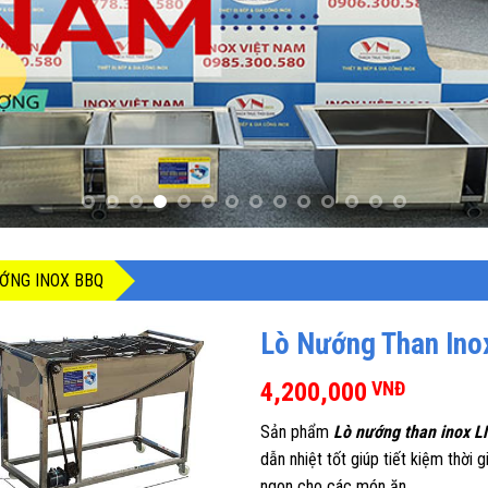
ỚNG INOX BBQ
Lò Nướng Than Ino
4,200,000
VNĐ
Sản phẩm
Lò nướng than inox L
dẫn nhiệt tốt giúp tiết kiệm thời
ngon cho các món ăn.