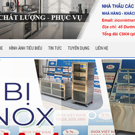
BE
HÌNH ẢNH TIÊU BIỂU
TIN TỨC
TUYỂN DỤNG
LIÊN HỆ