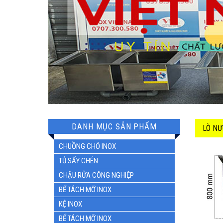
DANH MỤC SẢN PHẨM
LÒ NƯ
CHUỒNG CHÓ INOX
TỦ SẤY CHÉN
CHẬU RỬA CÔNG NGHIỆP
BỂ TÁCH MỠ INOX
KỆ INOX
BỂ TÁCH MỠ INOX