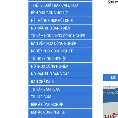
THIẾT BỊ QUẦY BAR CAFE INOX
BỒN RỬA CÔNG NGHIỆP
HỆ THỐNG CHỤP HÚT KHÓI
NỒI NẤU PHỞ BẰNG ĐIỆN
TỦ HÂM NÓNG INOX CÔNG NGHIỆP
BÀN BẾP INOX CÔNG NGHIỆP
KỆ BẾP INOX CÔNG NGHIỆP
TỦ INOX CÔNG NGHIỆP
NỒI INOX CÔNG NGHIỆP
NỒI NẤU PHỞ BẰNG GAS
MÔ 
BÀN GHẾ INOX
TỦ HẤP BÁNH BAO
TỦ HẤP CƠM
BẾP Á CÔNG NGHIỆP
BẾP ÂU CÔNG NGHIỆP