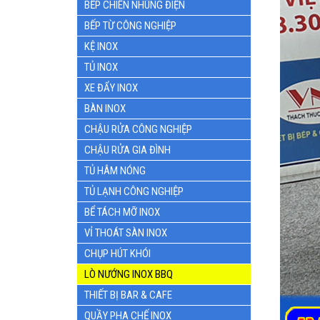
BẾP CHIÊN NHÚNG ĐIỆN
BẾP TỪ CÔNG NGHIỆP
KỆ INOX
TỦ INOX
XE ĐẨY INOX
BÀN INOX
CHẬU RỬA CÔNG NGHIỆP
CHẬU RỬA GIA ĐÌNH
TỦ HÂM NÓNG
TỦ LẠNH CÔNG NGHIỆP
BỂ TÁCH MỠ INOX
VỈ THOÁT SÀN INOX
CHỤP HÚT KHÓI
LÒ NƯỚNG INOX BBQ
THIẾT BỊ BAR & CAFE
QUẦY PHA CHẾ INOX