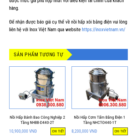
được mức giá phù hợp nhất với điều kiện tài chính của khách
hàng.
Để nhận được báo giá cụ thể về nồi hấp xôi bằng điện vui lòng
liên hệ với Inox Việt Nam qua website
https://inoxvietnam.vn/
SẢN PHẨM TƯƠNG TỰ
Nồi Hấp Bánh Bao Công Nghiệp 2
Nồi Hấp Cơm Tấm Bằng Điện 1
Tầng NHBB-D440-2T
Tầng NHCT-D440-1T
10,900,000
VNĐ
8,200,000
VNĐ
CHI TIẾT
CHI TIẾT