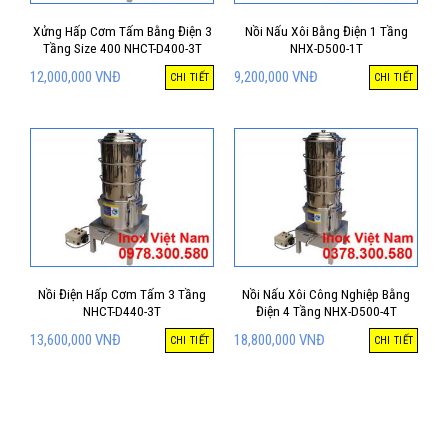
Xửng Hấp Cơm Tấm Bằng Điện 3
Nồi Nấu Xôi Bằng Điện 1 Tầng
Tầng Size 400 NHCT-D400-3T
NHX-D500-1T
12,000,000
VNĐ
9,200,000
VNĐ
CHI TIẾT
CHI TIẾT
Nồi Điện Hấp Cơm Tấm 3 Tầng
Nồi Nấu Xôi Công Nghiệp Bằng
NHCT-D440-3T
Điện 4 Tầng NHX-D500-4T
13,600,000
VNĐ
18,800,000
VNĐ
CHI TIẾT
CHI TIẾT