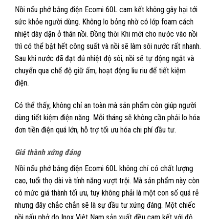
Nồi nấu phở bằng điện Ecomi 60L cam kết không gây hại tới
sức khỏe người dùng. Không lo bỏng nhờ có lớp foam cách
nhiệt dày dặn ở thân nồi. Đồng thời Khi mới cho nước vào nồi
thì có thể bật hết công suất và nồi sẽ làm sôi nước rất nhanh.
Sau khi nước đã đạt đủ nhiệt độ sôi, nồi sẽ tự động ngắt và
chuyển qua chế độ giữ ấm, hoạt động liu riu để tiết kiệm
điện.
Có thể thấy, không chỉ an toàn mà sản phẩm còn giúp người
dùng tiết kiệm điện năng. Mỗi tháng sẽ không cần phải lo hóa
đơn tiền điện quá lớn, hỗ trợ tối ưu hóa chi phí đầu tư.
Giá thành xứng đáng
Nồi nấu phở bằng điện Ecomi 60L không chỉ có chất lượng
cao, tuổi thọ dài và tính năng vượt trội. Mà sản phẩm này còn
có mức giá thành tối ưu, tuy không phải là một con số quá rẻ
nhưng đây chắc chắn sẽ là sự đầu tư xứng đáng. Một chiếc
nồi nấu phở do Inox Việt Nam sản xuất đều cam kết với độ