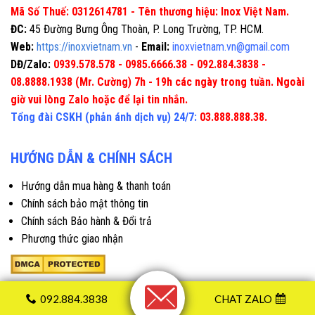
Mã Số Thuế: 0312614781 - Tên thương hiệu: Inox Việt Nam.
ĐC:
45 Đường Bưng Ông Thoàn, P. Long Trường, TP. HCM.
Web:
https://inoxvietnam.vn
-
Email:
inoxvietnam.vn@gmail.com
DĐ/Zalo:
0939.578.578 - 0985.6666.38 - 092.884.3838 -
08.8888.1938 (Mr. Cường) 7h - 19h các ngày trong tuần. Ngoài
giờ vui lòng Zalo hoặc để lại tin nhắn.
Tổng đài CSKH (phản ánh dịch vụ) 24/7:
03.888.888.38.
HƯỚNG DẪN & CHÍNH SÁCH
Hướng dẫn mua hàng & thanh toán
Chính sách bảo mật thông tin
Chính sách Bảo hành & Đổi trả
Phương thức giao nhận
092.884.3838
CHAT ZALO