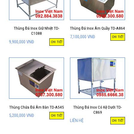
Thùng Đá Inox Giữ Nhiệt TD-
Thùng Đá Inox Âm Quầy TD-A864
C1088
7,100,000
VNĐ
CHI TIẾT
9,900,000
VNĐ
CHI TIẾT
Thùng Chứa Đá Âm Bàn TD-A545
Thùng Đá Inox Có Kệ Dưới TD-
C869
5,200,000
VNĐ
CHI TIẾT
LIÊN HỆ
CHI TIẾT