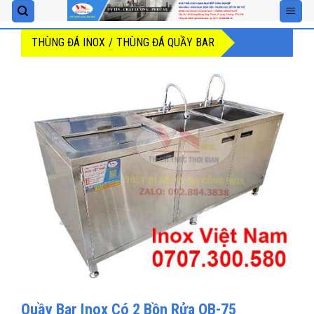
Skip
to
THÙNG ĐÁ INOX
/
THÙNG ĐÁ QUẦY BAR
content
Quầy Bar Inox Có 2 Bồn Rửa QB-75