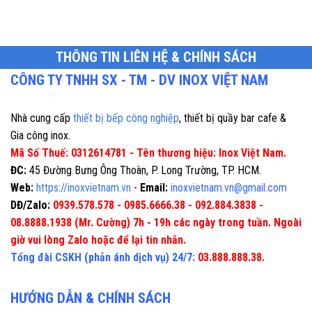
THÔNG TIN LIÊN HỆ & CHÍNH SÁCH
CÔNG TY TNHH SX - TM - DV INOX VIỆT NAM
Nhà cung cấp
thiết bị bếp công nghiệp
, thiết bị quầy bar cafe &
Gia công inox.
Mã Số Thuế: 0312614781 - Tên thương hiệu: Inox Việt Nam.
ĐC:
45 Đường Bưng Ông Thoàn, P. Long Trường, TP. HCM.
Web:
https://inoxvietnam.vn
-
Email:
inoxvietnam.vn@gmail.com
DĐ/Zalo:
0939.578.578 - 0985.6666.38 - 092.884.3838 -
08.8888.1938 (Mr. Cường) 7h - 19h các ngày trong tuần. Ngoài
giờ vui lòng Zalo hoặc để lại tin nhắn.
Tổng đài CSKH (phản ánh dịch vụ) 24/7:
03.888.888.38.
HƯỚNG DẪN & CHÍNH SÁCH