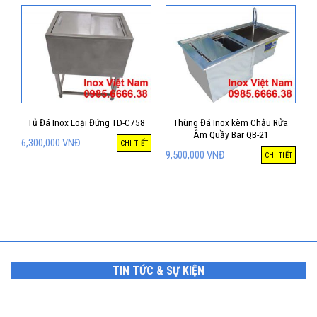
Tủ Đá Inox Loại Đứng TD-C758
Thùng Đá Inox kèm Chậu Rửa
Âm Quầy Bar QB-21
6,300,000
VNĐ
CHI TIẾT
9,500,000
VNĐ
CHI TIẾT
TIN TỨC & SỰ KIỆN