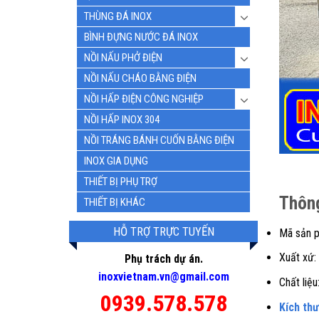
THÙNG ĐÁ INOX
BÌNH ĐỰNG NƯỚC ĐÁ INOX
NỒI NẤU PHỞ ĐIỆN
NỒI NẤU CHÁO BẰNG ĐIỆN
NỒI HẤP ĐIỆN CÔNG NGHIỆP
NỒI HẤP INOX 304
NỒI TRÁNG BÁNH CUỐN BẰNG ĐIỆN
INOX GIA DỤNG
THIẾT BỊ PHỤ TRỢ
Thông
THIẾT BỊ KHÁC
HỖ TRỢ TRỰC TUYẾN
Mã sản 
Xuất xứ:
Phụ trách dự án.
inoxvietnam.vn@gmail.com
Chất liệu
0939.578.578
Kích th