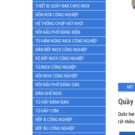
THIẾT BỊ QUẦY BAR CAFE INOX
BỒN RỬA CÔNG NGHIỆP
HỆ THỐNG CHỤP HÚT KHÓI
NỒI NẤU PHỞ BẰNG ĐIỆN
TỦ HÂM NÓNG INOX CÔNG NGHIỆP
BÀN BẾP INOX CÔNG NGHIỆP
KỆ BẾP INOX CÔNG NGHIỆP
TỦ INOX CÔNG NGHIỆP
NỒI INOX CÔNG NGHIỆP
NỒI NẤU PHỞ BẰNG GAS
MÔ 
BÀN GHẾ INOX
Quầy 
TỦ HẤP BÁNH BAO
TỦ HẤP CƠM
Quầy bar
BẾP Á CÔNG NGHIỆP
rất nhiề
BẾP ÂU CÔNG NGHIỆP