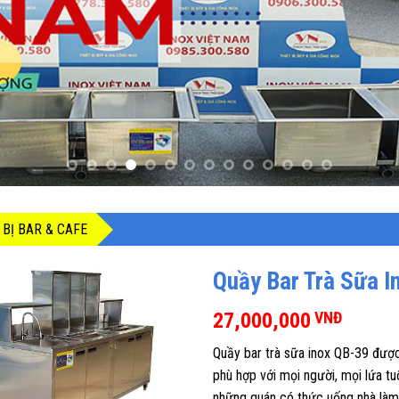
 BỊ BAR & CAFE
Quầy Bar Trà Sữa I
27,000,000
VNĐ
Quầy bar trà sữa inox QB-39 được
phù hợp với mọi người, mọi lứa tuổ
những quán có thức uống nhà làm