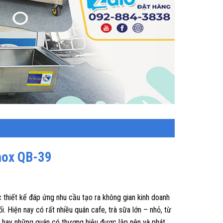
nox QB-39
 thiết kế đáp ứng nhu cầu tạo ra không gian kinh doanh
i. Hiện nay có rất nhiều quán cafe, trà sữa lớn – nhỏ, từ
 hay những quán có thương hiệu được lập nên và phát