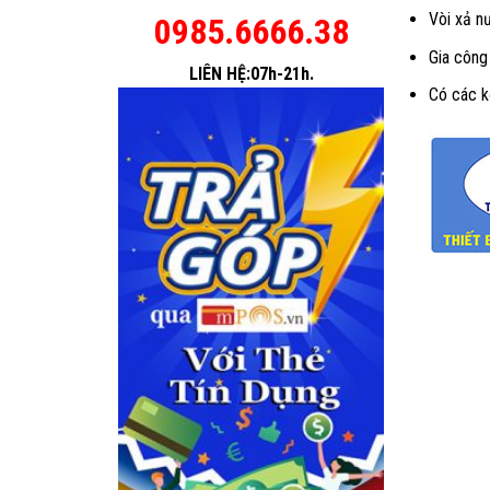
Vòi xả n
0985.6666.38
Gia công
LIÊN HỆ:07h-21h.
Có các kệ