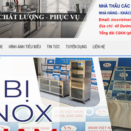
BE
HÌNH ẢNH TIÊU BIỂU
TIN TỨC
TUYỂN DỤNG
LIÊN HỆ