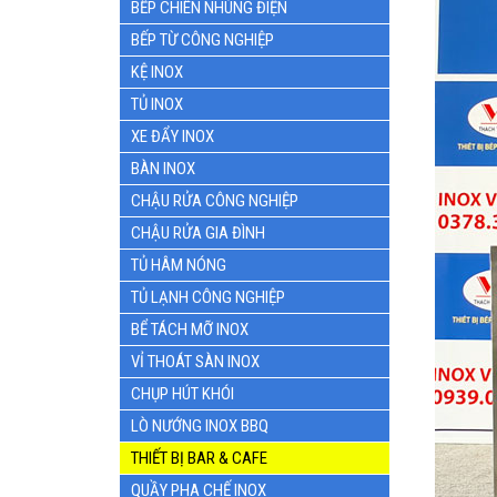
BẾP CHIÊN NHÚNG ĐIỆN
BẾP TỪ CÔNG NGHIỆP
KỆ INOX
TỦ INOX
XE ĐẨY INOX
BÀN INOX
CHẬU RỬA CÔNG NGHIỆP
CHẬU RỬA GIA ĐÌNH
TỦ HÂM NÓNG
TỦ LẠNH CÔNG NGHIỆP
BỂ TÁCH MỠ INOX
VỈ THOÁT SÀN INOX
CHỤP HÚT KHÓI
LÒ NƯỚNG INOX BBQ
THIẾT BỊ BAR & CAFE
QUẦY PHA CHẾ INOX