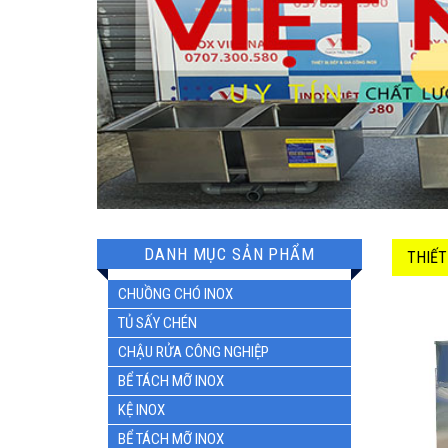
DANH MỤC SẢN PHẨM
THIẾT
CHUỒNG CHÓ INOX
TỦ SẤY CHÉN
CHẬU RỬA CÔNG NGHIỆP
BỂ TÁCH MỠ INOX
KỆ INOX
BỂ TÁCH MỠ INOX