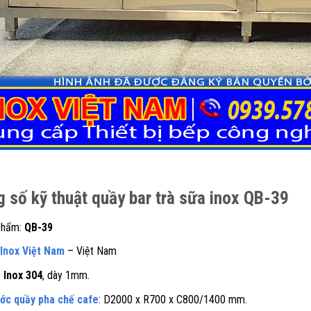
 số kỹ thuật quầy bar trà sữa inox QB-39
phẩm:
QB-39
Inox Việt Nam
– Việt Nam
:
Inox 304
, dày 1mm.
ước quầy pha chế cafe
: D2000 x R700 x C800/1400 mm.