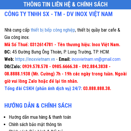
THÔNG TIN LIÊN HỆ & CHÍNH SÁCH
CÔNG TY TNHH SX - TM - DV INOX VIỆT NAM
Nhà cung cấp
thiết bị bếp công nghiệp
, thiết bị quầy bar cafe &
Gia công inox.
Mã Số Thuế: 0312614781 - Tên thương hiệu: Inox Việt Nam.
ĐC:
45 Đường Bưng Ông Thoàn, P. Long Trường, TP. HCM.
Web:
https://inoxvietnam.vn
-
Email:
inoxvietnam.vn@gmail.com
DĐ/Zalo:
0939.578.578 - 0985.6666.38 - 092.884.3838 -
08.8888.1938 (Mr. Cường) 7h - 19h các ngày trong tuần. Ngoài
giờ vui lòng Zalo hoặc để lại tin nhắn.
Tổng đài CSKH (phản ánh dịch vụ) 24/7:
03.888.888.38.
HƯỚNG DẪN & CHÍNH SÁCH
Hướng dẫn mua hàng & thanh toán
Chính sách bảo mật thông tin