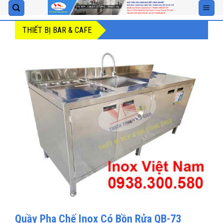
Skip
to
THIẾT BỊ BAR & CAFE
content
Quầy Pha Chế Inox Có Bồn Rửa QB-73