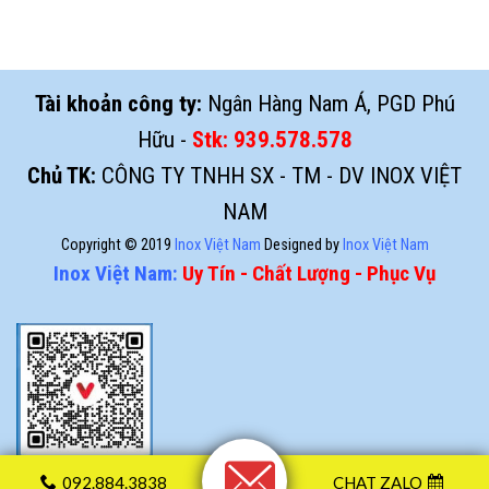
Tài khoản công ty:
Ngân Hàng Nam Á, PGD Phú
Hữu -
Stk:
939.578.578
Chủ TK:
CÔNG TY TNHH SX - TM - DV INOX VIỆT
NAM
Copyright © 2019
Inox Việt Nam
Designed by
Inox Việt Nam
Inox Việt Nam:
Uy Tín - Chất Lượng - Phục Vụ
092.884.3838
CHAT ZALO