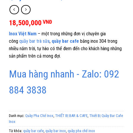
18,500,000
VNĐ
Inox Việt Nam
– một trong những đơn vị chuyên gia
công
quầy bar trà sữa
,
quầy bar cafe
bằng inox 304 trong
nhiều năm trời, tự hào có thể đem đến cho khách hàng những
sản phẩm trên cả mong đợi.
Mua hàng nhanh - Zalo: 092
884 3838
Danh mục:
Quầy Pha Chế Inox
,
THIẾT BỊ BAR & CAFE
,
Thiết Bị Quầy Bar Cafe
Inox
Từ khóa:
quầy bar cafe
,
quầy bar inox
,
quầy pha chế inox