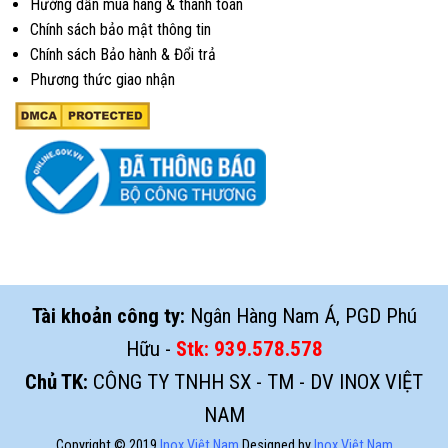
Hướng dẫn mua hàng & thanh toán
Chính sách bảo mật thông tin
Chính sách Bảo hành & Đổi trả
Phương thức giao nhận
Tài khoản công ty:
Ngân Hàng Nam Á, PGD Phú
Hữu -
Stk:
939.578.578
Chủ TK:
CÔNG TY TNHH SX - TM - DV INOX VIỆT
NAM
Copyright © 2019
Inox Việt Nam
Designed by
Inox Việt Nam