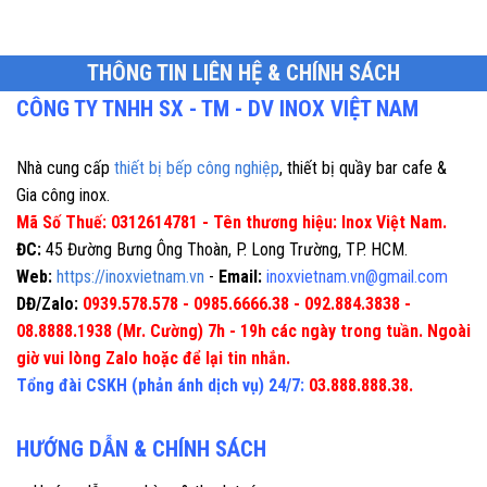
THÔNG TIN LIÊN HỆ & CHÍNH SÁCH
CÔNG TY TNHH SX - TM - DV INOX VIỆT NAM
Nhà cung cấp
thiết bị bếp công nghiệp
, thiết bị quầy bar cafe &
Gia công inox.
Mã Số Thuế: 0312614781 - Tên thương hiệu: Inox Việt Nam.
ĐC:
45 Đường Bưng Ông Thoàn, P. Long Trường, TP. HCM.
Web:
https://inoxvietnam.vn
-
Email:
inoxvietnam.vn@gmail.com
DĐ/Zalo:
0939.578.578 - 0985.6666.38 - 092.884.3838 -
08.8888.1938 (Mr. Cường) 7h - 19h các ngày trong tuần. Ngoài
giờ vui lòng Zalo hoặc để lại tin nhắn.
Tổng đài CSKH (phản ánh dịch vụ) 24/7:
03.888.888.38.
HƯỚNG DẪN & CHÍNH SÁCH