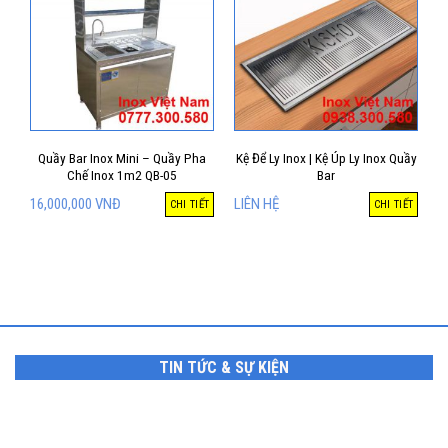
Quầy Bar Inox Mini – Quầy Pha
Kệ Để Ly Inox | Kệ Úp Ly Inox Quầy
Chế Inox 1m2 QB-05
Bar
16,000,000
VNĐ
LIÊN HỆ
CHI TIẾT
CHI TIẾT
TIN TỨC & SỰ KIỆN