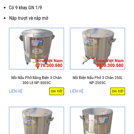
Có 9 khay GN 1/9
Nắp trượt và nắp mở
Nồi Nấu Phở Bằng Điện 3 Chân
Nồi Điện Nấu Phở 3 Chân 250L
300 Lít NP-3003C
NP-2503C
LIÊN HỆ
LIÊN HỆ
CHI TIẾT
CHI TIẾT