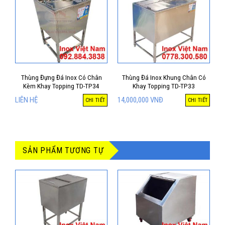
Thùng Đựng Đá Inox Có Chân
Thùng Đá Inox Khung Chân Có
Kèm Khay Topping TD-TP34
Khay Topping TD-TP33
LIÊN HỆ
14,000,000
VNĐ
CHI TIẾT
CHI TIẾT
SẢN PHẨM TƯƠNG TỰ