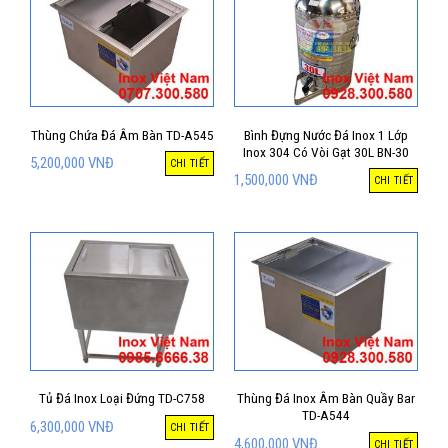
Thùng Chứa Đá Âm Bàn TD-A545
Bình Đựng Nước Đá Inox 1 Lớp
Inox 304 Có Vòi Gạt 30L BN-30
5,200,000
VNĐ
CHI TIẾT
1,500,000
VNĐ
CHI TIẾT
Tủ Đá Inox Loại Đứng TD-C758
Thùng Đá Inox Âm Bàn Quầy Bar
TD-A544
6,300,000
VNĐ
CHI TIẾT
4,600,000
VNĐ
CHI TIẾT