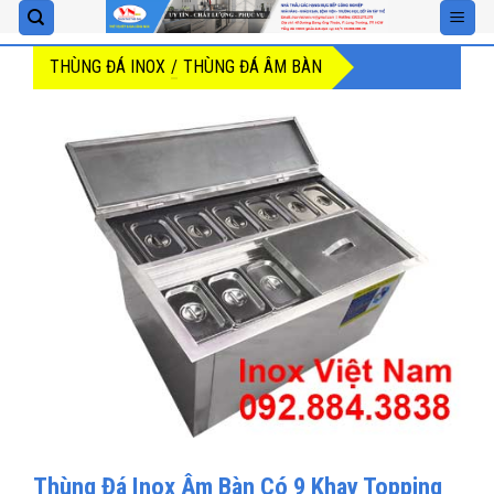
Skip
to
THÙNG ĐÁ INOX
/
THÙNG ĐÁ ÂM BÀN
content
Thùng Đá Inox Âm Bàn Có 9 Khay Topping