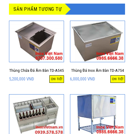
SẢN PHẨM TƯƠNG TỰ
Thùng Chứa Đá Âm Bàn TD-A545
Thùng Đá Inox Âm Bàn TD-A754
5,200,000
VNĐ
6,000,000
VNĐ
CHI TIẾT
CHI TIẾT