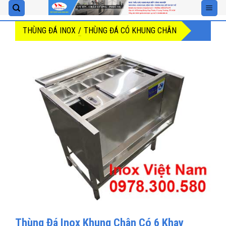
Skip
to
THÙNG ĐÁ INOX
/
THÙNG ĐÁ CÓ KHUNG CHÂN
content
Thùng Đá Inox Khung Chân Có 6 Khay