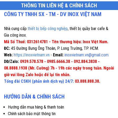
THÔNG TIN LIÊN HỆ & CHÍNH SÁCH
CÔNG TY TNHH SX - TM - DV INOX VIỆT NAM
Nhà cung cấp
thiết bị bếp công nghiệp
, thiết bị quầy bar cafe &
Gia công inox.
Mã Số Thuế: 0312614781 - Tên thương hiệu: Inox Việt Nam.
ĐC:
45 Đường Bưng Ông Thoàn, P. Long Trường, TP. HCM.
Web:
https://inoxvietnam.vn
-
Email:
inoxvietnam.vn@gmail.com
DĐ/Zalo:
0939.578.578 - 0985.6666.38 - 092.884.3838 -
08.8888.1938 (Mr. Cường) 7h - 19h các ngày trong tuần. Ngoài
giờ vui lòng Zalo hoặc để lại tin nhắn.
Tổng đài CSKH (phản ánh dịch vụ) 24/7:
03.888.888.38.
HƯỚNG DẪN & CHÍNH SÁCH
Hướng dẫn mua hàng & thanh toán
Chính sách bảo mật thông tin