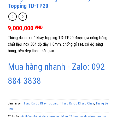
Topping TD-TP20
9,000,000
VNĐ
Thùng đá inox có khay topping TD-TP20 được gia công bằng
chất liệu inox 304 độ dày 1.0mm, chống gỉ sét, có độ sáng
bóng, bền đẹp theo thời gian.
Mua hàng nhanh - Zalo: 092
884 3838
Danh mục:
Thùng Đá Có Khay Topping
,
Thùng Đá Có Khung Chân
,
Thùng Đá
Inox
Từ khóa:
giá thùng đá có khay topping
,
thùng đá inox có khay topping giá