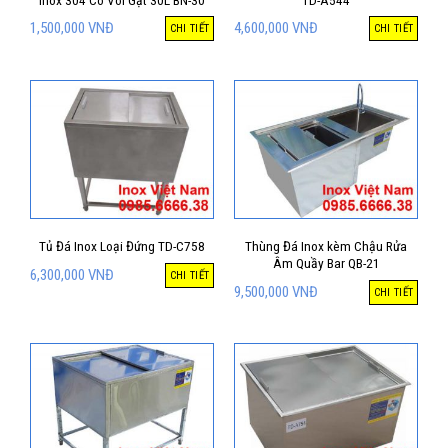
1,500,000
VNĐ
4,600,000
VNĐ
CHI TIẾT
CHI TIẾT
Tủ Đá Inox Loại Đứng TD-C758
Thùng Đá Inox kèm Chậu Rửa
Âm Quầy Bar QB-21
6,300,000
VNĐ
CHI TIẾT
9,500,000
VNĐ
CHI TIẾT