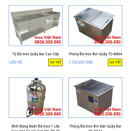
Tủ Đá Inox Quầy Bar Cao Cấp
Thùng Đá Inox Âm Quầy TD-A864
LIÊN HỆ
7,100,000
VNĐ
CHI TIẾT
CHI TIẾT
Bình Đựng Nước Đá Inox 1 Lớp
Thùng Đá Inox Âm Bàn Quầy Bar
Inox 304 Có Vòi Gạt 30L BN-30
TD-A544