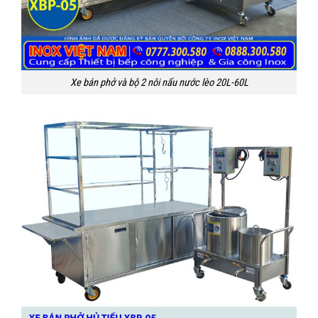
Xe bán phở và bộ 2 nôi nấu nước lèo 20L-60L