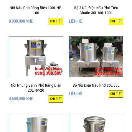
Nồi Nấu Phở Bằng Điện 100L NP-
Bộ 3 Nồi Điện Nấu Phở Tiêu
100
Chuẩn 30L-80L-100L
8,900,000
VNĐ
LIÊN HỆ
CHI TIẾT
CHI TIẾT
Nồi Nhúng Bánh Phở Bằng Điện
Bộ Nồi Điện Nấu Phở 30L 60L
20L NP-20
LIÊN HỆ
CHI TIẾT
4,500,000
VNĐ
CHI TIẾT