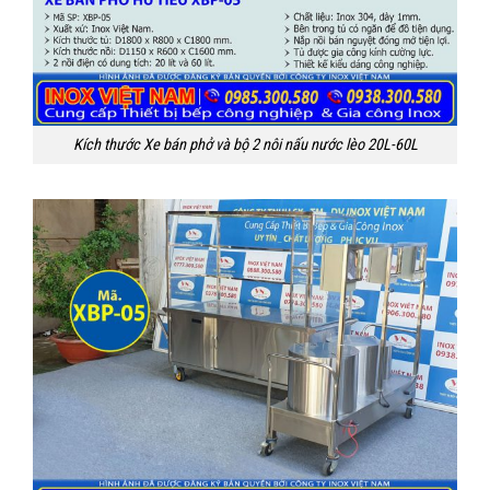
Kích thước Xe bán phở và bộ 2 nôi nấu nước lèo 20L-60L