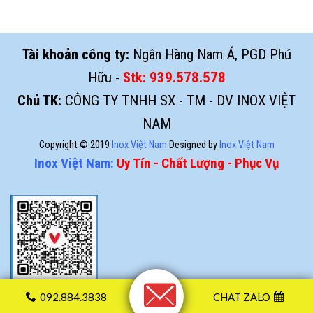
Tài khoản công ty:
Ngân Hàng Nam Á, PGD Phú
Hữu -
Stk:
939.578.578
Chủ TK:
CÔNG TY TNHH SX - TM - DV INOX VIỆT
NAM
Copyright © 2019
Inox Việt Nam
Designed by
Inox Việt Nam
Inox Việt Nam:
Uy Tín - Chất Lượng - Phục Vụ
092.884.3838
CHAT ZALO