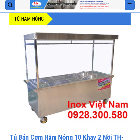
Skip
to
TỦ HÂM NÓNG
content
Tủ Bán Cơm Hâm Nóng 10 Khay 2 Nồi TH-