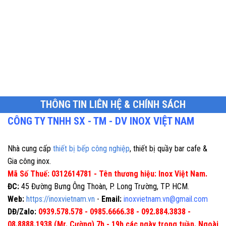
THÔNG TIN LIÊN HỆ & CHÍNH SÁCH
CÔNG TY TNHH SX - TM - DV INOX VIỆT NAM
Nhà cung cấp
thiết bị bếp công nghiệp
, thiết bị quầy bar cafe &
Gia công inox.
Mã Số Thuế: 0312614781 - Tên thương hiệu: Inox Việt Nam.
ĐC:
45 Đường Bưng Ông Thoàn, P. Long Trường, TP. HCM.
Web:
https://inoxvietnam.vn
-
Email:
inoxvietnam.vn@gmail.com
DĐ/Zalo:
0939.578.578 - 0985.6666.38 - 092.884.3838 -
08.8888.1938 (Mr. Cường) 7h - 19h các ngày trong tuần. Ngoài