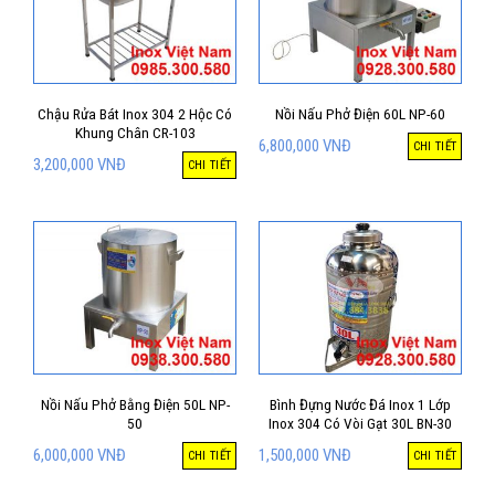
Chậu Rửa Bát Inox 304 2 Hộc Có
Nồi Nấu Phở Điện 60L NP-60
Khung Chân CR-103
6,800,000
VNĐ
CHI TIẾT
3,200,000
VNĐ
CHI TIẾT
Nồi Nấu Phở Bằng Điện 50L NP-
Bình Đựng Nước Đá Inox 1 Lớp
50
Inox 304 Có Vòi Gạt 30L BN-30
6,000,000
VNĐ
1,500,000
VNĐ
CHI TIẾT
CHI TIẾT