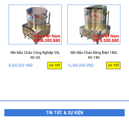
Nồi Nấu Cháo Công Nghiệp 50L
Nồi Nấu Cháo Bằng Điện 180L
NC-50
NC-180
8,600,000
VNĐ
16,400,000
VNĐ
CHI TIẾT
CHI TIẾT
TIN TỨC & SỰ KIỆN