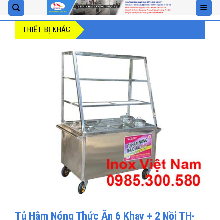
Skip
to
THIẾT BỊ KHÁC
content
Tủ Hâm Nóng Thức Ăn 6 Khay + 2 Nồi TH-