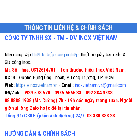
THÔNG TIN LIÊN HỆ & CHÍNH SÁCH
CÔNG TY TNHH SX - TM - DV INOX VIỆT NAM
Nhà cung cấp
thiết bị bếp công nghiệp
, thiết bị quầy bar cafe &
Gia công inox.
Mã Số Thuế: 0312614781 - Tên thương hiệu: Inox Việt Nam.
ĐC:
45 Đường Bưng Ông Thoàn, P. Long Trường, TP. HCM.
Web:
https://inoxvietnam.vn
-
Email:
inoxvietnam.vn@gmail.com
DĐ/Zalo:
0939.578.578 - 0985.6666.38 - 092.884.3838 -
08.8888.1938 (Mr. Cường) 7h - 19h các ngày trong tuần. Ngoài
giờ vui lòng Zalo hoặc để lại tin nhắn.
Tổng đài CSKH (phản ánh dịch vụ) 24/7:
03.888.888.38.
HƯỚNG DẪN & CHÍNH SÁCH