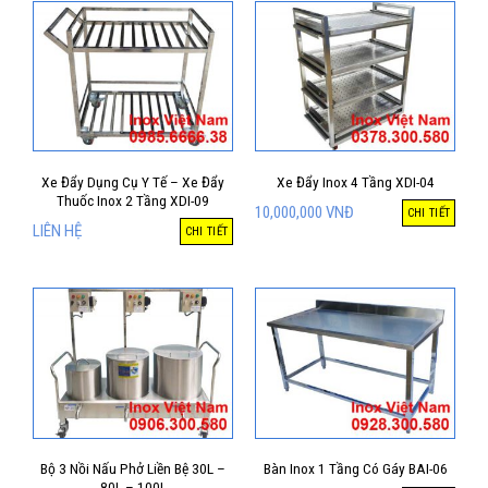
Xe Đẩy Dụng Cụ Y Tế – Xe Đẩy
Xe Đẩy Inox 4 Tầng XDI-04
Thuốc Inox 2 Tầng XDI-09
10,000,000
VNĐ
CHI TIẾT
LIÊN HỆ
CHI TIẾT
Bộ 3 Nồi Nấu Phở Liền Bệ 30L –
Bàn Inox 1 Tầng Có Gáy BAI-06
80L – 100L