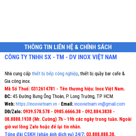
THÔNG TIN LIÊN HỆ & CHÍNH SÁCH
CÔNG TY TNHH SX - TM - DV INOX VIỆT NAM
Nhà cung cấp
thiết bị bếp công nghiệp
, thiết bị quầy bar cafe &
Gia công inox.
Mã Số Thuế: 0312614781 - Tên thương hiệu: Inox Việt Nam.
ĐC:
45 Đường Bưng Ông Thoàn, P. Long Trường, TP. HCM.
Web:
https://inoxvietnam.vn
-
Email:
inoxvietnam.vn@gmail.com
DĐ/Zalo:
0939.578.578 - 0985.6666.38 - 092.884.3838 -
08.8888.1938 (Mr. Cường) 7h - 19h các ngày trong tuần. Ngoài
giờ vui lòng Zalo hoặc để lại tin nhắn.
Tổng đài CSKH (phản ánh dịch vụ) 24/7:
03.888.888.38.