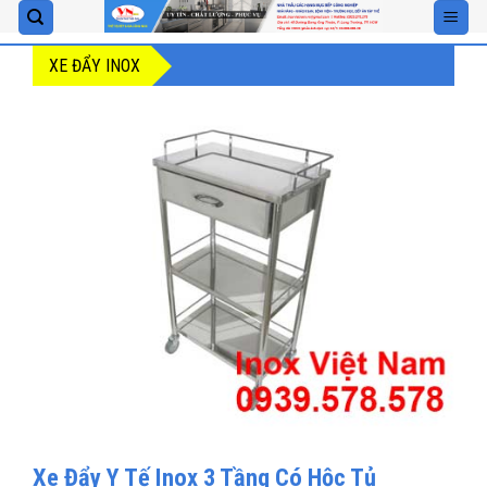
Skip
to
XE ĐẨY INOX
content
Xe Đẩy Y Tế Inox 3 Tầng Có Hộc Tủ