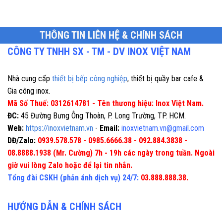
THÔNG TIN LIÊN HỆ & CHÍNH SÁCH
CÔNG TY TNHH SX - TM - DV INOX VIỆT NAM
Nhà cung cấp
thiết bị bếp công nghiệp
, thiết bị quầy bar cafe &
Gia công inox.
Mã Số Thuế: 0312614781 - Tên thương hiệu: Inox Việt Nam.
ĐC:
45 Đường Bưng Ông Thoàn, P. Long Trường, TP. HCM.
Web:
https://inoxvietnam.vn
-
Email:
inoxvietnam.vn@gmail.com
DĐ/Zalo:
0939.578.578 - 0985.6666.38 - 092.884.3838 -
08.8888.1938 (Mr. Cường) 7h - 19h các ngày trong tuần. Ngoài
giờ vui lòng Zalo hoặc để lại tin nhắn.
Tổng đài CSKH (phản ánh dịch vụ) 24/7:
03.888.888.38.
HƯỚNG DẪN & CHÍNH SÁCH