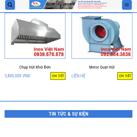
Skip
to
content
Chụp Hút Khói Đơn
Motor Quạt Hút
3,800,000
VNĐ
LIÊN HỆ
CHI TIẾT
CHI TIẾT
TIN TỨC & SỰ KIỆN