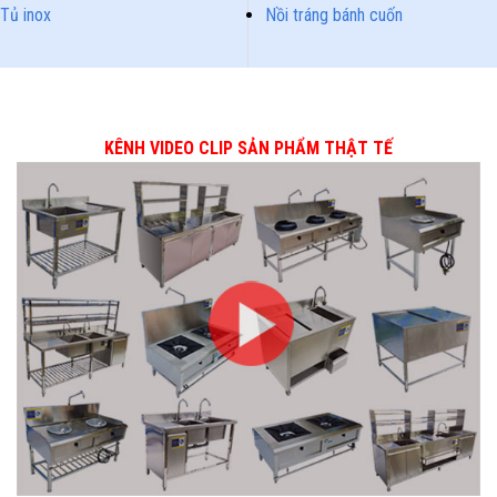
Tủ inox
Nồi tráng bánh cuốn
KÊNH VIDEO CLIP SẢN PHẨM THẬT TẾ