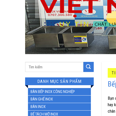
Tìm
kiếm:
T
DANH MỤC SẢN PHẨM
Bế
BÀN BẾP INOX CÔNG NGHIỆP
Bạn 
BÀN GHẾ INOX
hay 
BÀN INOX
chân 
BỂ TÁCH MỠ INOX