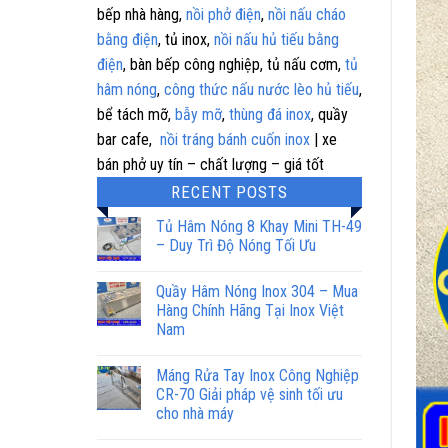
bếp nhà hàng,
nồi phở điện
,
nồi nấu cháo
bằng điện
, tủ inox,
nồi nấu hủ tiếu bằng
điện
, bàn bếp công nghiệp, tủ nấu cơm,
tủ
hâm nóng
,
công thức nấu nước lèo hủ tiếu
,
bể tách mỡ,
bẫy mỡ
,
thùng đá inox
, quầy
bar cafe,
nồi tráng bánh cuốn inox
| xe
bán phở uy tín – chất lượng – giá tốt
RECENT POSTS
Tủ Hâm Nóng 8 Khay Mini TH-49
– Duy Trì Độ Nóng Tối Ưu
Quầy Hâm Nóng Inox 304 – Mua
Hàng Chính Hãng Tại Inox Việt
Nam
Máng Rửa Tay Inox Công Nghiệp
CR-70 Giải pháp vệ sinh tối ưu
cho nhà máy