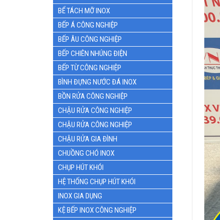
BỂ TÁCH MỠ INOX
BẾP Á CÔNG NGHIỆP
BẾP ÂU CÔNG NGHIỆP
BẾP CHIÊN NHÚNG ĐIỆN
BẾP TỪ CÔNG NGHIỆP
BÌNH ĐỰNG NƯỚC ĐÁ INOX
BỒN RỬA CÔNG NGHIỆP
CHẬU RỬA CÔNG NGHIỆP
CHẬU RỬA CÔNG NGHIỆP
CHẬU RỬA GIA ĐÌNH
CHUỒNG CHÓ INOX
CHỤP HÚT KHÓI
HỆ THỐNG CHỤP HÚT KHÓI
INOX GIA DỤNG
KỆ BẾP INOX CÔNG NGHIỆP