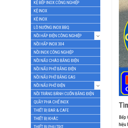
KỆ BẾP INOX CÔNG NGHIỆP
KỆ INOX
KỆ INOX
LÒ NƯỚNG INOX BBQ
NỒI HẤP ĐIỆN CÔNG NGHIỆP
NỒI HẤP INOX 304
NỒI INOX CÔNG NGHIỆP
NỒI NẤU CHÁO BẰNG ĐIỆN
NỒI NẤU PHỞ BẰNG ĐIỆN
NỒI NẤU PHỞ BẰNG GAS
NỒI NẤU PHỞ ĐIỆN
NỒI TRÁNG BÁNH CUỐN BẰNG ĐIỆN
QUẦY PHA CHẾ INOX
Tì
THIẾT BỊ BAR & CAFE
Bếp 
THIẾT BỊ KHÁC
hiệu 
THIẾT BỊ PHỤ TRỢ