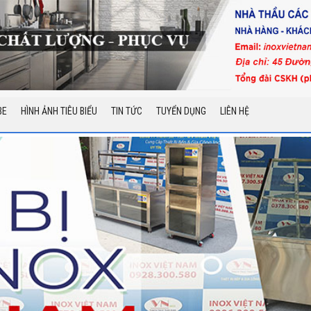
BE
HÌNH ẢNH TIÊU BIỂU
TIN TỨC
TUYỂN DỤNG
LIÊN HỆ