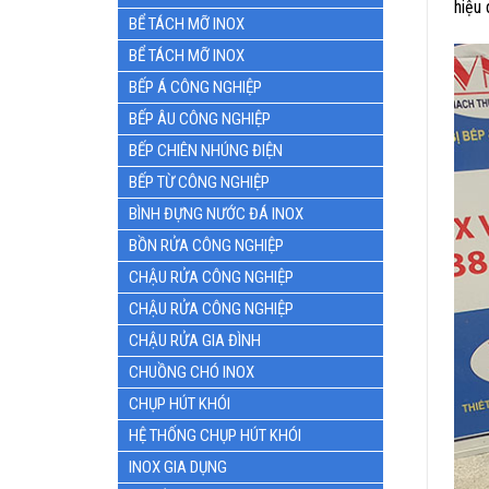
hiệu
BỂ TÁCH MỠ INOX
BỂ TÁCH MỠ INOX
BẾP Á CÔNG NGHIỆP
BẾP ÂU CÔNG NGHIỆP
BẾP CHIÊN NHÚNG ĐIỆN
BẾP TỪ CÔNG NGHIỆP
BÌNH ĐỰNG NƯỚC ĐÁ INOX
BỒN RỬA CÔNG NGHIỆP
CHẬU RỬA CÔNG NGHIỆP
CHẬU RỬA CÔNG NGHIỆP
CHẬU RỬA GIA ĐÌNH
CHUỒNG CHÓ INOX
CHỤP HÚT KHÓI
HỆ THỐNG CHỤP HÚT KHÓI
INOX GIA DỤNG