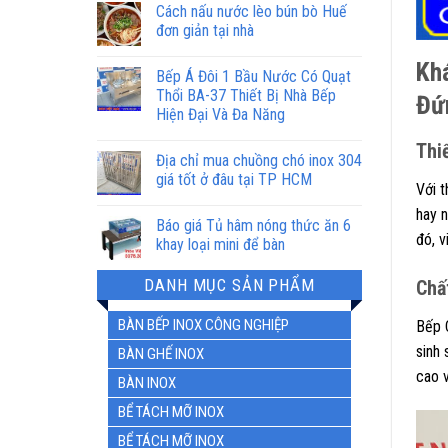
Cách nấu nước lèo bún bò Huế
đơn giản tại nhà
Kh
Bếp Á Đôi 1 Bầu Nước Có Quạt
Thổi BA-37 Thiết Bị Nhà Bếp
Đứ
Hiện Đại Và Đa Năng
Thi
Địa chỉ mua chuồng chó inox 304
giá tốt ở đâu tại TP HCM
Với 
hay n
Báo giá Tủ hâm nóng thức ăn 6
đó, 
khay loại mini để bàn
DANH MỤC SẢN PHẨM
Chấ
BÀN BẾP INOX CÔNG NGHIỆP
Bếp 
sinh 
BÀN GHẾ INOX
cao v
BÀN INOX
BỂ TÁCH MỠ INOX
BỂ TÁCH MỠ INOX