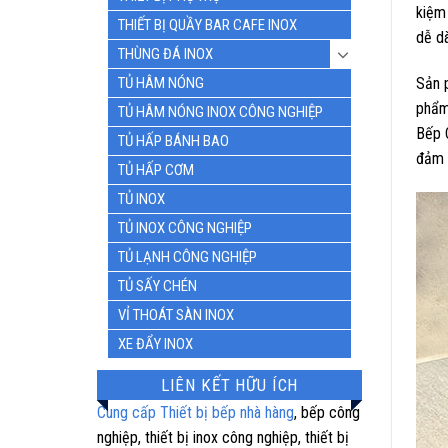
kiệm 
THIẾT BỊ QUẦY BAR CAFE INOX
dễ dà
THÙNG ĐÁ INOX
Sản p
TỦ HÂM NÓNG
phẩm
TỦ HÂM NÓNG INOX CÔNG NGHIỆP
Bếp 
TỦ HẤP BÁNH BAO
đảm 
TỦ HẤP CƠM
TỦ INOX
TỦ INOX CÔNG NGHIỆP
TỦ LẠNH CÔNG NGHIỆP
TỦ SẤY CHÉN
VỈ THOÁT SÀN INOX
XE ĐẨY INOX
LIÊN KẾT HỮU ÍCH
Cung cấp Thiết bị bếp nhà hàng
, bếp công
nghiệp, thiết bị inox công nghiệp, thiết bị