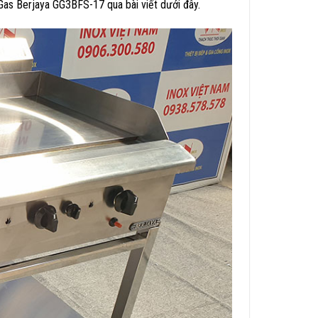
Gas Berjaya GG3BFS-17 qua bài viết dưới đây.