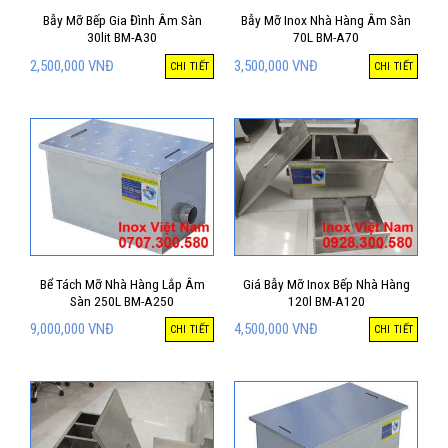
Bẫy Mỡ Bếp Gia Đình Âm Sàn
Bẫy Mỡ Inox Nhà Hàng Âm Sàn
30lit BM-A30
70L BM-A70
2,500,000
VNĐ
3,500,000
VNĐ
CHI TIẾT
CHI TIẾT
Bể Tách Mỡ Nhà Hàng Lắp Âm
Giá Bẫy Mỡ Inox Bếp Nhà Hàng
Sàn 250L BM-A250
120l BM-A120
9,000,000
VNĐ
4,500,000
VNĐ
CHI TIẾT
CHI TIẾT