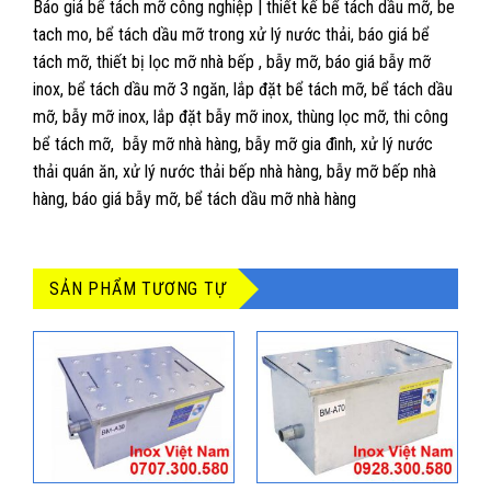
Báo giá bể tách mỡ công nghiệp | thiết kế bể tách dầu mỡ, be
tach mo, bể tách dầu mỡ trong xử lý nước thải, báo giá bể
tách mỡ, thiết bị lọc mỡ nhà bếp , bẫy mỡ, báo giá bẫy mỡ
inox, bể tách dầu mỡ 3 ngăn, lắp đặt bể tách mỡ, bể tách dầu
mỡ, bẫy mỡ inox, lắp đặt bẫy mỡ inox, thùng lọc mỡ, thi công
bể tách mỡ, bẫy mỡ nhà hàng, bẫy mỡ gia đình, xử lý nước
thải quán ăn, xử lý nước thải bếp nhà hàng, bẫy mỡ bếp nhà
hàng, báo giá bẫy mỡ, bể tách dầu mỡ nhà hàng
SẢN PHẨM TƯƠNG TỰ