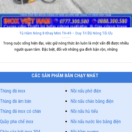
Tủ Hâm Nóng 8 Khay Mini TH-49 – Duy Trì Độ Nóng Tối Ưu
Trong cuộc sống hiện đại, việc giữ nóng thức ăn luôn là một vấn đề được nhiều
người quan tâm. Đặc biệt, đối với những gia đình bận rộn, những
CÁC SẢN PHẨM BÁN CHẠY NHẤT
Thùng đá inox
Nồi nấu phở điện
Thùng đá âm bàn
Nồi nấu cháo bằng điện
Thùng đá inox có chân
Nồi nấu hủ tiếu
Quầy pha chế inox
Nồi nấu nước lèo bằng điện
Chậu rửa bát inox 304
Nồi hầm xương