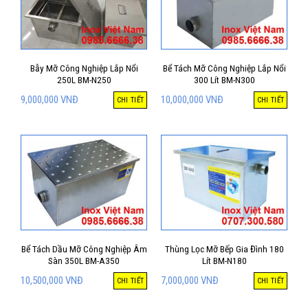
Bẫy Mỡ Công Nghiệp Lắp Nổi
Bể Tách Mỡ Công Nghiệp Lắp Nổi
250L BM-N250
300 Lít BM-N300
9,000,000
VNĐ
10,000,000
VNĐ
CHI TIẾT
CHI TIẾT
Bể Tách Dầu Mỡ Công Nghiệp Âm
Thùng Lọc Mỡ Bếp Gia Đình 180
Sàn 350L BM-A350
Lít BM-N180
10,500,000
VNĐ
7,000,000
VNĐ
CHI TIẾT
CHI TIẾT