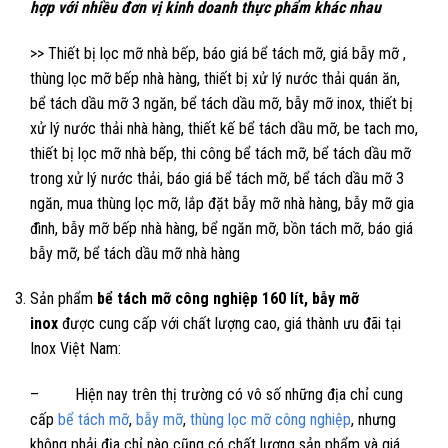
hợp với nhiều đơn vị kinh doanh thực phẩm khác nhau
>> Thiết bị lọc mỡ nhà bếp, báo giá bể tách mỡ, giá bẫy mỡ ,
thùng lọc mỡ bếp nhà hàng, thiết bị xử lý nước thải quán ăn,
bể tách dầu mỡ 3 ngăn, bể tách dầu mỡ, bẫy mỡ inox, thiết bị
xử lý nước thải nhà hàng, thiết kế bể tách dầu mỡ, be tach mo,
thiết bị lọc mỡ nhà bếp, thi công bể tách mỡ, bể tách dầu mỡ
trong xử lý nước thải, báo giá bể tách mỡ, bể tách dầu mỡ 3
ngăn, mua thùng lọc mỡ, lắp đặt bẫy mỡ nhà hàng, bẫy mỡ gia
đình, bẫy mỡ bếp nhà hàng, bể ngăn mỡ, bồn tách mỡ, báo giá
bẫy mỡ, bể tách dầu mỡ nhà hàng
Sản phẩm
bể tách mỡ công nghiệp 160 lít, bẫy mỡ
inox
được cung cấp với chất lượng cao, giá thành ưu đãi tại
Inox Việt Nam:
– Hiện nay trên thị trường có vô số những địa chỉ cung
cấp
bể tách mỡ
,
bẫy mỡ
,
thùng lọc mỡ công nghiệp
, nhưng
không phải địa chỉ nào cũng có chất lượng sản phẩm và giá