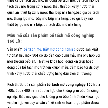
thiết kế bể tách dầu mỡ, thi công bể tách mỡ, be tach mo, bể
tách dầu mỡ trong xử lý nước thải, thiết bị xử lý nước thải
quán ăn, thiết bị xử lý nước thải bếp nhà hàng,báo giá bể tách
mỡ, thùng lọc mỡ, bẫy mỡ bếp nhà hàng, báo giá bẫy mỡ,
thiết bị lọc mỡ nhà bếp, bể tách dầu mỡ nhà hàng
Mẫu mã của sản phẩm bể tách mỡ công nghiệp
160 Lít:
Sản phẩm
bể tách mỡ, bẫy mỡ công nghiệp
được sản xuất
từ chất liệu inox 304 có độ bền cao cùng mẫu mã phù hợp với
môi trường bếp ăn. Thiết kế khoa học, đóng kín giúp hoạt
động của bể tách mỡ trở nên khuôn mẫu, đảm bảo tối đa quy
trình xử lý nước thải chất lượng hàng đầu trên thị trường.
Kích thước của sản phẩm
bể tách mỡ công nghiệp 160 lít
là
700x 600x 400 mm, rất phù hợp cho không gian bếp ăn công
nghiệp. Điều này giúp cho không gian bếp ăn trở nên khoa học
và phù hợp với quy chuẩn về vệ sinh an toàn thực phẩm được