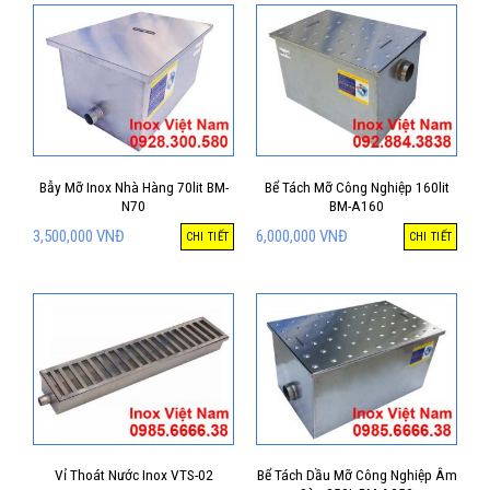
Bẫy Mỡ Inox Nhà Hàng 70lit BM-
Bể Tách Mỡ Công Nghiệp 160lit
N70
BM-A160
3,500,000
VNĐ
6,000,000
VNĐ
CHI TIẾT
CHI TIẾT
Vỉ Thoát Nước Inox VTS-02
Bể Tách Dầu Mỡ Công Nghiệp Âm