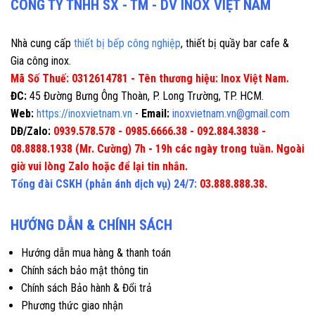
CÔNG TY TNHH SX - TM - DV INOX VIỆT NAM
Nhà cung cấp
thiết bị bếp công nghiệp
, thiết bị quầy bar cafe &
Gia công inox.
Mã Số Thuế: 0312614781 - Tên thương hiệu: Inox Việt Nam.
ĐC:
45 Đường Bưng Ông Thoàn, P. Long Trường, TP. HCM.
Web:
https://inoxvietnam.vn
-
Email:
inoxvietnam.vn@gmail.com
DĐ/Zalo:
0939.578.578 - 0985.6666.38 - 092.884.3838 -
08.8888.1938 (Mr. Cường) 7h - 19h các ngày trong tuần. Ngoài
giờ vui lòng Zalo hoặc để lại tin nhắn.
Tổng đài CSKH (phản ánh dịch vụ) 24/7:
03.888.888.38.
HƯỚNG DẪN & CHÍNH SÁCH
Hướng dẫn mua hàng & thanh toán
Chính sách bảo mật thông tin
Chính sách Bảo hành & Đổi trả
Phương thức giao nhận