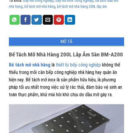
Từ khóa:
bẫy mỡ công nghiệp
,
bẫy mỡ inox công nghiệp
,
bể tách dầu mỡ
nhà hàng
,
bể tách mỡ nhà hàng
,
bể tách mỡ nhà hàng 200L lắp âm
MÔ TẢ
Bể Tách Mỡ Nhà Hàng 200L Lắp Âm Sàn BM-A200
Bể tách mỡ nhà hàng
là
thiết bị bếp công nghiệp
không thể
thiếu trong mỗi căn bếp công nghiệp nhà hàng hay quán ăn
hiện nay. Bể tách mỡ inox là sản phẩm hữu hiệu, là phương
pháp tối ưu nhất trong việc xử lý rác thải, đảm bảo vệ sinh an
toàn thực phẩm, khử mùi hôi khó chịu do dầu mỡ gây ra.