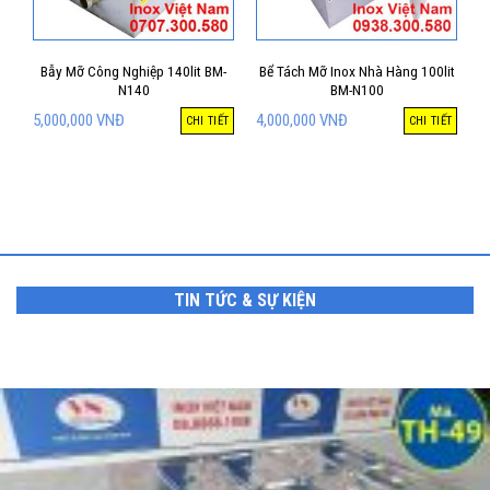
Bẫy Mỡ Công Nghiệp 140lit BM-
Bể Tách Mỡ Inox Nhà Hàng 100lit
N140
BM-N100
5,000,000
VNĐ
4,000,000
VNĐ
CHI TIẾT
CHI TIẾT
TIN TỨC & SỰ KIỆN