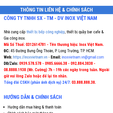
THÔNG TIN LIÊN HỆ & CHÍNH SÁCH
CÔNG TY TNHH SX - TM - DV INOX VIỆT NAM
Nhà cung cấp
thiết bị bếp công nghiệp
, thiết bị quầy bar cafe &
Gia công inox.
Mã Số Thuế: 0312614781 - Tên thương hiệu: Inox Việt Nam.
ĐC:
45 Đường Bưng Ông Thoàn, P. Long Trường, TP. HCM.
Web:
https://inoxvietnam.vn
-
Email:
inoxvietnam.vn@gmail.com
DĐ/Zalo:
0939.578.578 - 0985.6666.38 - 092.884.3838 -
08.8888.1938 (Mr. Cường) 7h - 19h các ngày trong tuần. Ngoài
giờ vui lòng Zalo hoặc để lại tin nhắn.
Tổng đài CSKH (phản ánh dịch vụ) 24/7:
03.888.888.38.
HƯỚNG DẪN & CHÍNH SÁCH
Hướng dẫn mua hàng & thanh toán