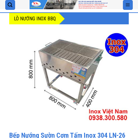
Skip
to
LÒ NƯỚNG INOX BBQ
content
Bếp Nướng Sườn Cơm Tấm Inox 304 LN-26