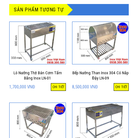
SẢN PHẨM TƯƠNG TỰ
Lò Nướng Thịt Bán Cơm Tấm
Bếp Nướng Than Inox 304 Có Nắp
Bằng Inox LN-01
Đậy LN-09
1,700,000
VNĐ
8,500,000
VNĐ
CHI TIẾT
CHI TIẾT