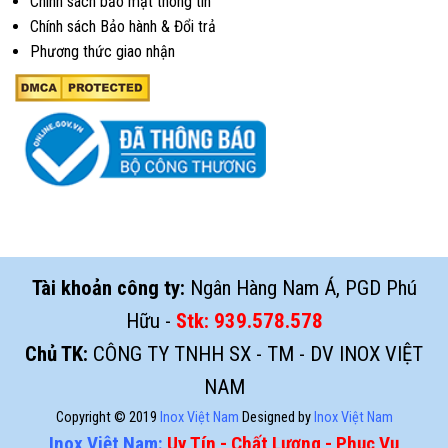
Chính sách bảo mật thông tin
Chính sách Bảo hành & Đổi trả
Phương thức giao nhận
Tài khoản công ty:
Ngân Hàng Nam Á, PGD Phú
Hữu -
Stk:
939.578.578
Chủ TK:
CÔNG TY TNHH SX - TM - DV INOX VIỆT
NAM
Copyright © 2019
Inox Việt Nam
Designed by
Inox Việt Nam
Inox Việt Nam:
Uy Tín - Chất Lượng - Phục Vụ