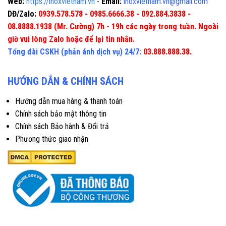
Web:
https://inoxvietnam.vn
-
Email:
inoxvietnam.vn@gmail.com
DĐ/Zalo:
0939.578.578 - 0985.6666.38 - 092.884.3838 -
08.8888.1938 (Mr. Cường) 7h - 19h các ngày trong tuần. Ngoài
giờ vui lòng Zalo hoặc để lại tin nhắn.
Tổng đài CSKH (phản ánh dịch vụ) 24/7:
03.888.888.38.
HƯỚNG DẪN & CHÍNH SÁCH
Hướng dẫn mua hàng & thanh toán
Chính sách bảo mật thông tin
Chính sách Bảo hành & Đổi trả
Phương thức giao nhận