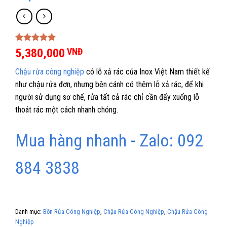
5.00
1
trên 5
5,380,000
VNĐ
dựa trên
đánh giá
Chậu rửa công nghiệp
có lỗ xả rác của Inox Việt Nam thiết kế
như chậu rửa đơn, nhưng bên cánh có thêm lỗ xả rác, để khi
người sử dụng sơ chế, rửa tất cả rác chỉ cần đẩy xuống lỗ
thoát rác một cách nhanh chóng.
Mua hàng nhanh - Zalo: 092
884 3838
Danh mục:
Bồn Rửa Công Nghiệp
,
Chậu Rửa Công Nghiệp
,
Chậu Rửa Công
Nghiệp