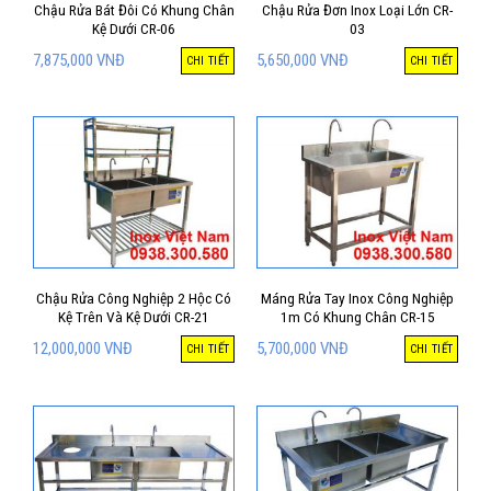
Chậu Rửa Bát Đôi Có Khung Chân
Chậu Rửa Đơn Inox Loại Lớn CR-
Kệ Dưới CR-06
03
7,875,000
VNĐ
5,650,000
VNĐ
CHI TIẾT
CHI TIẾT
Chậu Rửa Công Nghiệp 2 Hộc Có
Máng Rửa Tay Inox Công Nghiệp
Kệ Trên Và Kệ Dưới CR-21
1m Có Khung Chân CR-15
12,000,000
VNĐ
5,700,000
VNĐ
CHI TIẾT
CHI TIẾT