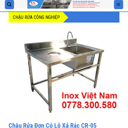
Skip
to
CHẬU RỬA CÔNG NGHIỆP
content
Chậu Rửa Đơn Có Lỗ Xả Rác CR-05