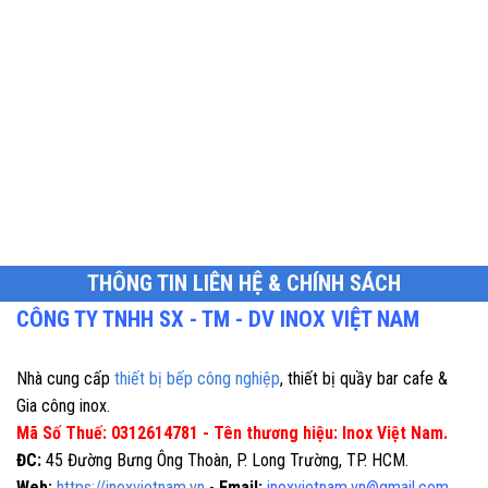
THÔNG TIN LIÊN HỆ & CHÍNH SÁCH
CÔNG TY TNHH SX - TM - DV INOX VIỆT NAM
Nhà cung cấp
thiết bị bếp công nghiệp
, thiết bị quầy bar cafe &
Gia công inox.
Mã Số Thuế: 0312614781 - Tên thương hiệu: Inox Việt Nam.
ĐC:
45 Đường Bưng Ông Thoàn, P. Long Trường, TP. HCM.
Web:
https://inoxvietnam.vn
-
Email:
inoxvietnam.vn@gmail.com