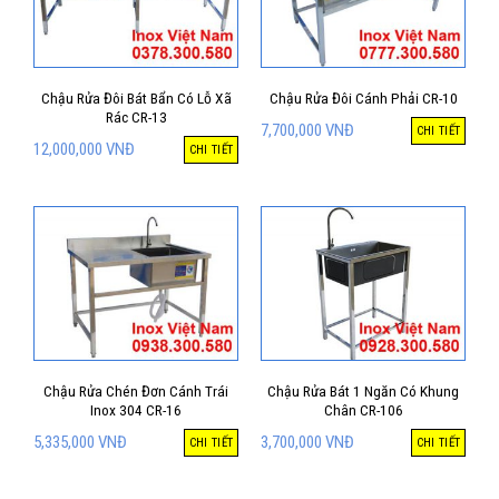
Chậu Rửa Đôi Bát Bẩn Có Lỗ Xã
Chậu Rửa Đôi Cánh Phải CR-10
Rác CR-13
7,700,000
VNĐ
CHI TIẾT
12,000,000
VNĐ
CHI TIẾT
Chậu Rửa Chén Đơn Cánh Trái
Chậu Rửa Bát 1 Ngăn Có Khung
Inox 304 CR-16
Chân CR-106
5,335,000
VNĐ
3,700,000
VNĐ
CHI TIẾT
CHI TIẾT