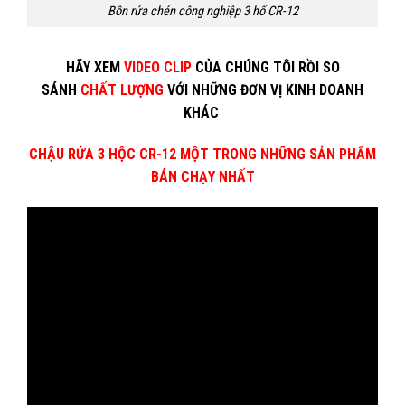
Bồn rửa chén công nghiệp 3 hố CR-12
HÃY XEM
VIDEO CLIP
CỦA CHÚNG TÔI RỒI SO
SÁNH
CHẤT LƯỢNG
VỚI NHỮNG ĐƠN VỊ KINH DOANH
KHÁC
CHẬU RỬA 3 HỘC CR-12 MỘT TRONG NHỮNG SẢN PHẨM
BÁN CHẠY NHẤT