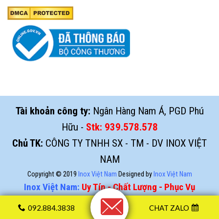
Tài khoản công ty:
Ngân Hàng Nam Á, PGD Phú
Hữu -
Stk:
939.578.578
Chủ TK:
CÔNG TY TNHH SX - TM - DV INOX VIỆT
NAM
Copyright © 2019
Inox Việt Nam
Designed by
Inox Việt Nam
Inox Việt Nam:
Uy Tín - Chất Lượng - Phục Vụ
092.884.3838
CHAT ZALO