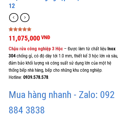
12
5.00
2
trên 5
11,075,000
VNĐ
dựa trên
đánh giá
Chậu rửa công nghiệp 3 Hộc
– Được làm từ chất liệu
Inox
304
chống gỉ, có độ dày tới 1.0 mm, thiết kế 3 hộc lớn và sâu,
đảm bảo khối lượng và công suất sử dụng lớn của một hệ
thống bếp nhà hàng, bếp cho những khu công nghiệp.
Hotline:
0939.578.578
.
Mua hàng nhanh - Zalo: 092
884 3838