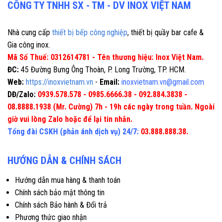
CÔNG TY TNHH SX - TM - DV INOX VIỆT NAM
Nhà cung cấp
thiết bị bếp công nghiệp
, thiết bị quầy bar cafe &
Gia công inox.
Mã Số Thuế: 0312614781 - Tên thương hiệu: Inox Việt Nam.
ĐC:
45 Đường Bưng Ông Thoàn, P. Long Trường, TP. HCM.
Web:
https://inoxvietnam.vn
-
Email:
inoxvietnam.vn@gmail.com
DĐ/Zalo:
0939.578.578 - 0985.6666.38 - 092.884.3838 -
08.8888.1938 (Mr. Cường) 7h - 19h các ngày trong tuần. Ngoài
giờ vui lòng Zalo hoặc để lại tin nhắn.
Tổng đài CSKH (phản ánh dịch vụ) 24/7:
03.888.888.38.
HƯỚNG DẪN & CHÍNH SÁCH
Hướng dẫn mua hàng & thanh toán
Chính sách bảo mật thông tin
Chính sách Bảo hành & Đổi trả
Phương thức giao nhận