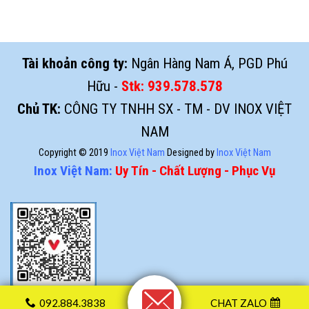
Tài khoản công ty:
Ngân Hàng Nam Á, PGD Phú
Hữu -
Stk:
939.578.578
Chủ TK:
CÔNG TY TNHH SX - TM - DV INOX VIỆT
NAM
Copyright © 2019
Inox Việt Nam
Designed by
Inox Việt Nam
Inox Việt Nam:
Uy Tín - Chất Lượng - Phục Vụ
092.884.3838
CHAT ZALO