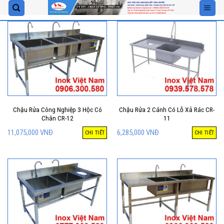
Skip
to
content
Chậu Rửa Công Nghiệp 3 Hộc Có
Chậu Rửa 2 Cánh Có Lỗ Xả Rác CR-
Chân CR-12
11
11,075,000
VNĐ
6,285,000
VNĐ
CHI TIẾT
CHI TIẾT