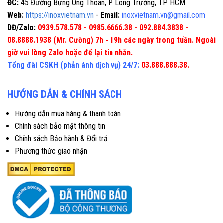
ĐC:
45 Đường Bưng Ông Thoàn, P. Long Trường, TP. HCM.
Web:
https://inoxvietnam.vn
-
Email:
inoxvietnam.vn@gmail.com
DĐ/Zalo:
0939.578.578 - 0985.6666.38 - 092.884.3838 -
08.8888.1938 (Mr. Cường) 7h - 19h các ngày trong tuần. Ngoài
giờ vui lòng Zalo hoặc để lại tin nhắn.
Tổng đài CSKH (phản ánh dịch vụ) 24/7:
03.888.888.38.
HƯỚNG DẪN & CHÍNH SÁCH
Hướng dẫn mua hàng & thanh toán
Chính sách bảo mật thông tin
Chính sách Bảo hành & Đổi trả
Phương thức giao nhận