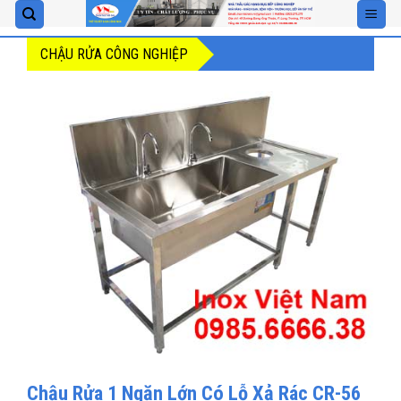
Skip
to
CHẬU RỬA CÔNG NGHIỆP
content
Chậu Rửa 1 Ngăn Lớn Có Lỗ Xả Rác CR-56