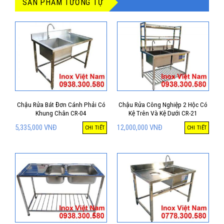
SẢN PHẨM TƯƠNG TỰ
Chậu Rửa Bát Đơn Cánh Phải Có
Chậu Rửa Công Nghiệp 2 Hộc Có
Khung Chân CR-04
Kệ Trên Và Kệ Dưới CR-21
5,335,000
VNĐ
12,000,000
VNĐ
CHI TIẾT
CHI TIẾT