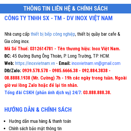
THÔNG TIN LIÊN HỆ & CHÍNH SÁCH
CÔNG TY TNHH SX - TM - DV INOX VIỆT NAM
Nhà cung cấp
thiết bị bếp công nghiệp
, thiết bị quầy bar cafe &
Gia công inox.
Mã Số Thuế: 0312614781 - Tên thương hiệu: Inox Việt Nam.
ĐC:
45 Đường Bưng Ông Thoàn, P. Long Trường, TP. HCM.
Web:
https://inoxvietnam.vn
-
Email:
inoxvietnam.vn@gmail.com
DĐ/Zalo:
0939.578.578 - 0985.6666.38 - 092.884.3838 -
08.8888.1938 (Mr. Cường) 7h - 19h các ngày trong tuần. Ngoài
giờ vui lòng Zalo hoặc để lại tin nhắn.
Tổng đài CSKH (phản ánh dịch vụ) 24/7:
03.888.888.38.
HƯỚNG DẪN & CHÍNH SÁCH
Hướng dẫn mua hàng & thanh toán
Chính sách bảo mật thông tin