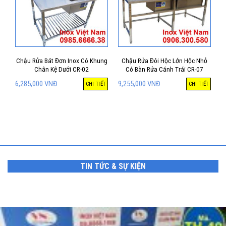
Chậu Rửa Bát Đơn Inox Có Khung
Chậu Rửa Đôi Hộc Lớn Hộc Nhỏ
Chân Kệ Dưới CR-02
Có Bàn Rửa Cánh Trái CR-07
6,285,000
VNĐ
9,255,000
VNĐ
CHI TIẾT
CHI TIẾT
TIN TỨC & SỰ KIỆN